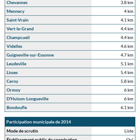
Chevannes
3.8 km
Mennecy
4 km
Saint-Vrain
4.1 km
Vert-le-Grand
4.4 km
Champcueil
4.4 km
Videlles
4.6 km
Guigneville-sur-Essonne
4.7 km
Leudeville
5.1 km
Lisses
5.4 km
Cerny
5.8 km
Ormoy
6 km
D'Huison-Longueville
6 km
Bondoufle
6.1 km
Participation municipale de 2014
Mode de scrutin
Liste
Établissement public de coopération
Oui