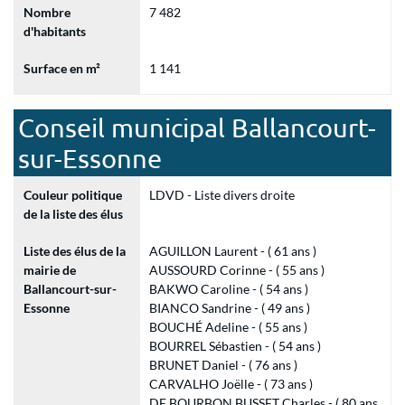
Nombre
7 482
d'habitants
Surface en m²
1 141
Conseil municipal Ballancourt-
sur-Essonne
Couleur politique
LDVD - Liste divers droite
de la liste des élus
Liste des élus de la
AGUILLON Laurent - ( 61 ans )
mairie de
AUSSOURD Corinne - ( 55 ans )
Ballancourt-sur-
BAKWO Caroline - ( 54 ans )
Essonne
BIANCO Sandrine - ( 49 ans )
BOUCHÉ Adeline - ( 55 ans )
BOURREL Sébastien - ( 54 ans )
BRUNET Daniel - ( 76 ans )
CARVALHO Joëlle - ( 73 ans )
DE BOURBON BUSSET Charles - ( 80 ans