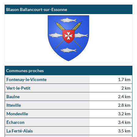
Blason Ballancourt-sur-Essonne
Communes proches
Fontenay-le-Vicomte
1.7 km
Vert-le-Petit
2 km
Baulne
2.4 km
Itteville
2.8 km
Mondeville
3.2 km
Écharcon
3.4 km
La Ferté-Alais
3.5 km