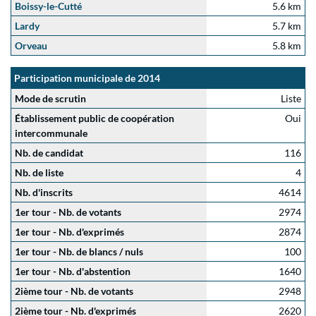
Boissy-le-Cutté
5.6 km
Lardy
5.7 km
Orveau
5.8 km
Participation municipale de 2014
Mode de scrutin
Liste
Établissement public de coopération
Oui
intercommunale
Nb. de candidat
116
Nb. de liste
4
Nb. d'inscrits
4614
1er tour - Nb. de votants
2974
1er tour - Nb. d'exprimés
2874
1er tour - Nb. de blancs / nuls
100
1er tour - Nb. d'abstention
1640
2ième tour - Nb. de votants
2948
2ième tour - Nb. d'exprimés
2620