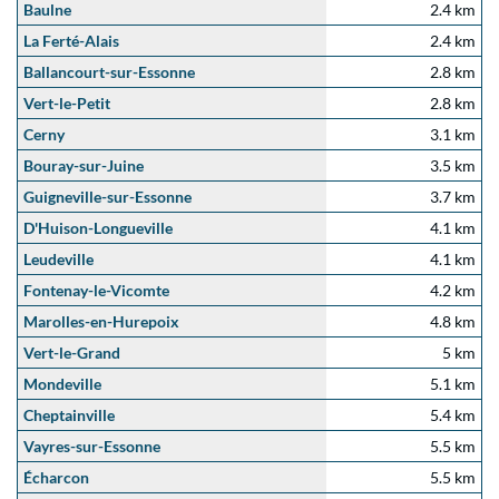
Baulne
2.4 km
La Ferté-Alais
2.4 km
Ballancourt-sur-Essonne
2.8 km
Vert-le-Petit
2.8 km
Cerny
3.1 km
Bouray-sur-Juine
3.5 km
Guigneville-sur-Essonne
3.7 km
D'Huison-Longueville
4.1 km
Leudeville
4.1 km
Fontenay-le-Vicomte
4.2 km
Marolles-en-Hurepoix
4.8 km
Vert-le-Grand
5 km
Mondeville
5.1 km
Cheptainville
5.4 km
Vayres-sur-Essonne
5.5 km
Écharcon
5.5 km