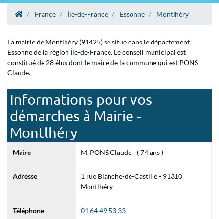
France
Île-de-France
Essonne
Montlhéry
La mairie de Montlhéry (91425) se situe dans le département
Essonne de la région Île-de-France. Le conseil municipal est
constitué de 28 élus dont le maire de la commune qui est PONS
Claude.
Informations pour vos
démarches à Mairie -
Montlhéry
Maire
M. PONS Claude - ( 74 ans )
Adresse
1 rue Blanche-de-Castille - 91310
Montlhéry
Téléphone
01 64 49 53 33