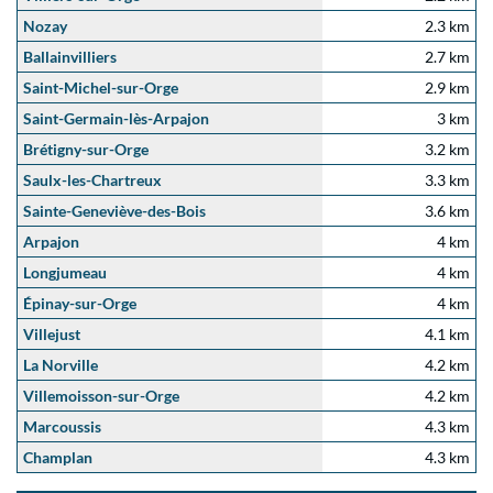
Nozay
2.3 km
Ballainvilliers
2.7 km
Saint-Michel-sur-Orge
2.9 km
Saint-Germain-lès-Arpajon
3 km
Brétigny-sur-Orge
3.2 km
Saulx-les-Chartreux
3.3 km
Sainte-Geneviève-des-Bois
3.6 km
Arpajon
4 km
Longjumeau
4 km
Épinay-sur-Orge
4 km
Villejust
4.1 km
La Norville
4.2 km
Villemoisson-sur-Orge
4.2 km
Marcoussis
4.3 km
Champlan
4.3 km