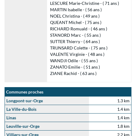
LESCURE Marie-Christine - ( 71 ans )
MARTIN Isabelle - ( 56 ans )
NOEL Christina - ( 49 ans )
QUEANT Michel - ( 75 ans )
RICHARD Romuald - ( 46 ans )
STANORD Marc - ( 55 ans )
SUTTER Thierry - ( 64 ans )
TRUNSARD Colette - ( 75 ans )
VALENTE Virginie - ( 48 ans )
WANDJI Odile - ( 55 ans )
ZANATO Emilie - ( 51 ans )
ZIANE Rachid - ( 63 ans )
Communes proches
Longpont-sur-Orge
1.3 km
La Ville-du-Bois
1.4 km
Linas
1.4 km
Leuville-sur-Orge
1.8 km
Villiers-sur-Orge
2.2 km