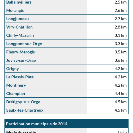
Ballainvilliers
2.5 km
Morangis
2.6 km
Longjumeau
2.7 km
Viry-Châtillon
2.8 km
Chilly-Mazarin
3.1 km
Longpont-sur-Orge
3.3 km
Fleury-Mérogis
3.5 km
Juvisy-sur-Orge
3.6 km
Grigny
4.2 km
Le Plessis-Pâté
4.2 km
Montlhéry
4.2 km
Champlan
4.4 km
Brétigny-sur-Orge
4.5 km
Saulx-les-Chartreux
4.5 km
Participation municipale de 2014
Mode de scrutin
Liste