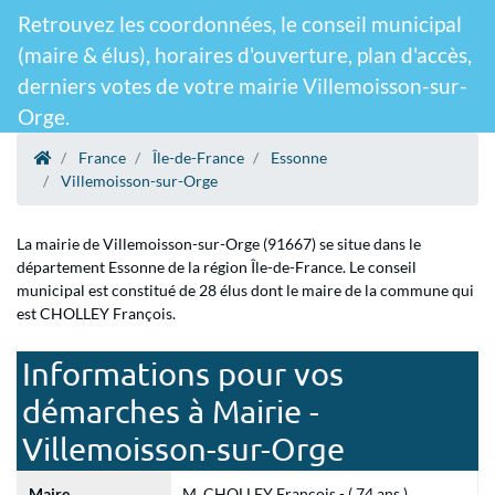
Retrouvez les coordonnées, le conseil municipal
(maire & élus), horaires d'ouverture, plan d'accès,
derniers votes de votre mairie Villemoisson-sur-
Orge.
France
Île-de-France
Essonne
Villemoisson-sur-Orge
La mairie de Villemoisson-sur-Orge (91667) se situe dans le
département Essonne de la région Île-de-France. Le conseil
municipal est constitué de 28 élus dont le maire de la commune qui
est CHOLLEY François.
Informations pour vos
démarches à Mairie -
Villemoisson-sur-Orge
Maire
M. CHOLLEY François - ( 74 ans )