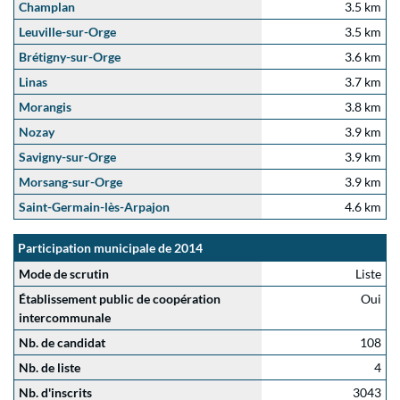
Champlan
3.5 km
Leuville-sur-Orge
3.5 km
Brétigny-sur-Orge
3.6 km
Linas
3.7 km
Morangis
3.8 km
Nozay
3.9 km
Savigny-sur-Orge
3.9 km
Morsang-sur-Orge
3.9 km
Saint-Germain-lès-Arpajon
4.6 km
Participation municipale de 2014
Mode de scrutin
Liste
Établissement public de coopération
Oui
intercommunale
Nb. de candidat
108
Nb. de liste
4
Nb. d'inscrits
3043