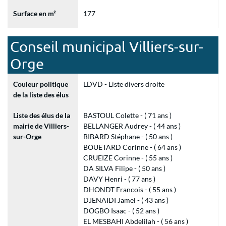
Surface en m²
177
Conseil municipal Villiers-sur-
Orge
Couleur politique
LDVD - Liste divers droite
de la liste des élus
Liste des élus de la
BASTOUL Colette - ( 71 ans )
mairie de Villiers-
BELLANGER Audrey - ( 44 ans )
sur-Orge
BIBARD Stéphane - ( 50 ans )
BOUETARD Corinne - ( 64 ans )
CRUEIZE Corinne - ( 55 ans )
DA SILVA Filipe - ( 50 ans )
DAVY Henri - ( 77 ans )
DHONDT Francois - ( 55 ans )
DJENAÏDI Jamel - ( 43 ans )
DOGBO Isaac - ( 52 ans )
EL MESBAHI Abdelilah - ( 56 ans )