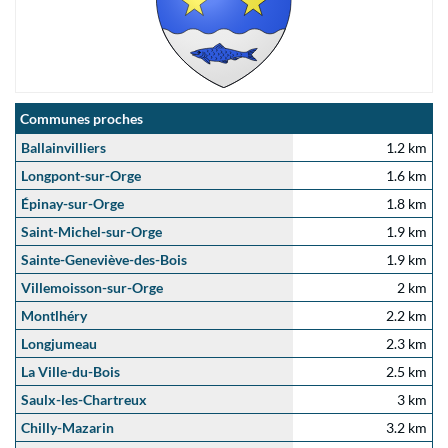
Communes proches
Ballainvilliers
1.2 km
Longpont-sur-Orge
1.6 km
Épinay-sur-Orge
1.8 km
Saint-Michel-sur-Orge
1.9 km
Sainte-Geneviève-des-Bois
1.9 km
Villemoisson-sur-Orge
2 km
Montlhéry
2.2 km
Longjumeau
2.3 km
La Ville-du-Bois
2.5 km
Saulx-les-Chartreux
3 km
Chilly-Mazarin
3.2 km