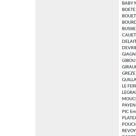
BABY M
BOETE S
BOUET S
BOURDEL
BUSSIER
CAUET J
DELAITR
DEVRIE
GIAGNON
GIBOU L
GIRAUD
GREZE E
GUILLAU
LE FERR
LEGRAND
MOUCHE
PAYEN J
PIC Emm
PLATEAU
POUCHO
REVOYRE