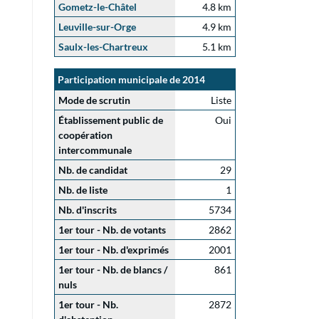
Gometz-le-Châtel
4.8 km
Leuville-sur-Orge
4.9 km
Saulx-les-Chartreux
5.1 km
Participation municipale de 2014
Mode de scrutin
Liste
Établissement public de
Oui
coopération
intercommunale
Nb. de candidat
29
Nb. de liste
1
Nb. d'inscrits
5734
1er tour - Nb. de votants
2862
1er tour - Nb. d'exprimés
2001
1er tour - Nb. de blancs /
861
nuls
1er tour - Nb.
2872