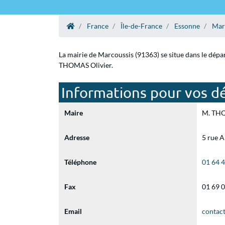
France
Île-de-France
Essonne
Mar
La mairie de Marcoussis (91363) se situe dans le dépa
THOMAS Olivier.
Informations pour vos dé
Maire
M. THOM
Adresse
5 rue 
Téléphone
01 64 
Fax
01 69 
Email
contac