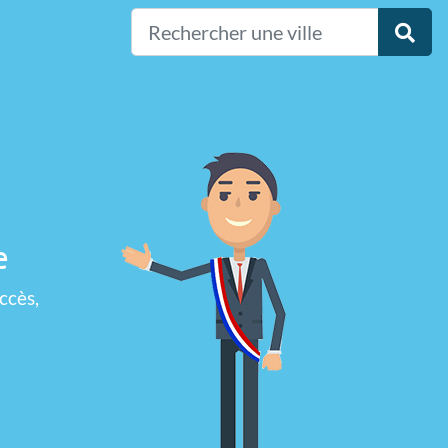
e
ccès,