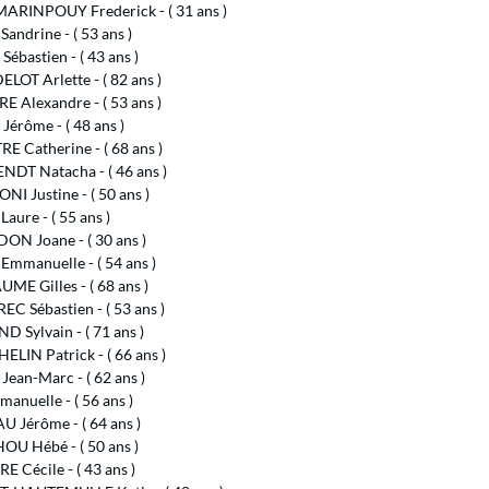
ARINPOUY Frederick - ( 31 ans )
andrine - ( 53 ans )
ébastien - ( 43 ans )
OT Arlette - ( 82 ans )
E Alexandre - ( 53 ans )
érôme - ( 48 ans )
E Catherine - ( 68 ans )
NDT Natacha - ( 46 ans )
I Justine - ( 50 ans )
aure - ( 55 ans )
ON Joane - ( 30 ans )
mmanuelle - ( 54 ans )
ME Gilles - ( 68 ans )
EC Sébastien - ( 53 ans )
 Sylvain - ( 71 ans )
LIN Patrick - ( 66 ans )
ean-Marc - ( 62 ans )
anuelle - ( 56 ans )
 Jérôme - ( 64 ans )
U Hébé - ( 50 ans )
 Cécile - ( 43 ans )