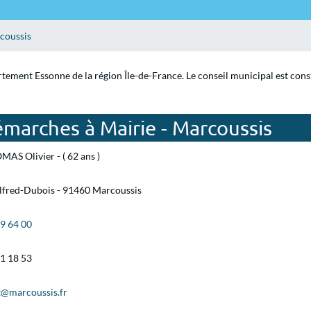
coussis
rtement Essonne de la région Île-de-France. Le conseil municipal est cons
marches à Mairie - Marcoussis
AS Olivier - ( 62 ans )
Alfred-Dubois - 91460 Marcoussis
49 64 00
01 18 53
t@marcoussis.fr