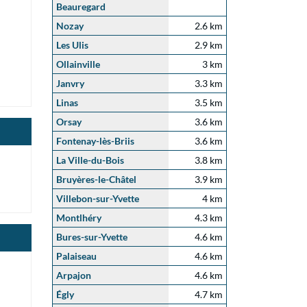
Beauregard
Nozay
2.6 km
Les Ulis
2.9 km
Ollainville
3 km
Janvry
3.3 km
Linas
3.5 km
Orsay
3.6 km
Fontenay-lès-Briis
3.6 km
La Ville-du-Bois
3.8 km
Bruyères-le-Châtel
3.9 km
Villebon-sur-Yvette
4 km
Montlhéry
4.3 km
Bures-sur-Yvette
4.6 km
Palaiseau
4.6 km
Arpajon
4.6 km
Égly
4.7 km