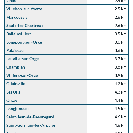
Linas
2.4 km
Villebon-sur-Yvette
2.5 km
Marcoussis
2.6 km
Saulx-les-Chartreux
2.6 km
Ballainvilliers
3.5 km
Longpont-sur-Orge
3.6 km
Palaiseau
3.6 km
Leuville-sur-Orge
3.7 km
Champlan
3.8 km
Villiers-sur-Orge
3.9 km
Ollainville
4.2 km
Les Ulis
4.3 km
Orsay
4.4 km
Longjumeau
4.5 km
Saint-Jean-de-Beauregard
4.6 km
Saint-Germain-lès-Arpajon
4.6 km