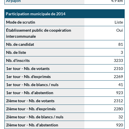
Arpajon
4.9 km
Participation municipale de 2014
Mode de scrutin
Liste
Établissement public de coopération
Oui
intercommunale
Nb. de candidat
81
Nb. de liste
3
Nb. d'inscrits
3233
1er tour - Nb. de votants
2310
1er tour - Nb. d'exprimés
2269
1er tour - Nb. de blancs / nuls
41
1er tour - Nb. d'abstention
923
2ième tour - Nb. de votants
2312
2ième tour - Nb. d'exprimés
2280
2ième tour - Nb. de blancs / nuls
32
2ième tour - Nb. d'abstention
920