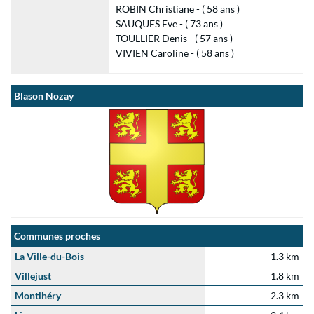
ROBIN Christiane - ( 58 ans )
SAUQUES Eve - ( 73 ans )
TOULLIER Denis - ( 57 ans )
VIVIEN Caroline - ( 58 ans )
Blason Nozay
Communes proches
La Ville-du-Bois
1.3 km
Villejust
1.8 km
Montlhéry
2.3 km