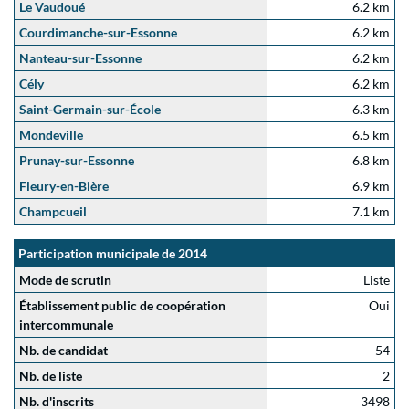
Le Vaudoué
6.2 km
Courdimanche-sur-Essonne
6.2 km
Nanteau-sur-Essonne
6.2 km
Cély
6.2 km
Saint-Germain-sur-École
6.3 km
Mondeville
6.5 km
Prunay-sur-Essonne
6.8 km
Fleury-en-Bière
6.9 km
Champcueil
7.1 km
Participation municipale de 2014
Mode de scrutin
Liste
Établissement public de coopération
Oui
intercommunale
Nb. de candidat
54
Nb. de liste
2
Nb. d'inscrits
3498