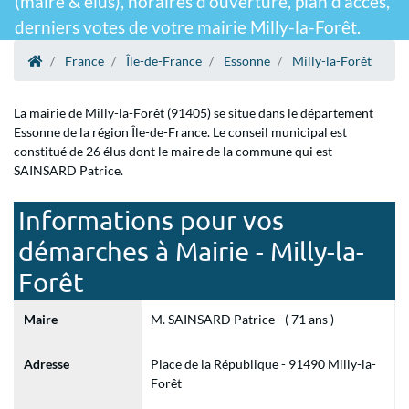
(maire & élus), horaires d'ouverture, plan d'accès,
derniers votes de votre mairie Milly-la-Forêt.
France
Île-de-France
Essonne
Milly-la-Forêt
La mairie de Milly-la-Forêt (91405) se situe dans le département
Essonne de la région Île-de-France. Le conseil municipal est
constitué de 26 élus dont le maire de la commune qui est
SAINSARD Patrice.
Informations pour vos
démarches à Mairie - Milly-la-
Forêt
Maire
M. SAINSARD Patrice - ( 71 ans )
Adresse
Place de la République - 91490 Milly-la-
Forêt