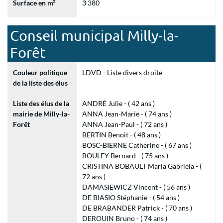
Surface en m²
3 380
Conseil municipal Milly-la-
Forêt
Couleur politique
LDVD - Liste divers droite
de la liste des élus
Liste des élus de la
ANDRÉ Julie - ( 42 ans )
mairie de Milly-la-
ANNA Jean-Marie - ( 74 ans )
Forêt
ANNA Jean-Paul - ( 72 ans )
BERTIN Benoit - ( 48 ans )
BOSC-BIERNE Catherine - ( 67 ans )
BOULEY Bernard - ( 75 ans )
CRISTINA BOBAULT Maria Gabriela - (
72 ans )
DAMASIEWICZ Vincent - ( 56 ans )
DE BIASIO Stéphanie - ( 54 ans )
DE BRABANDER Patrick - ( 70 ans )
DEROUIN Bruno - ( 74 ans )