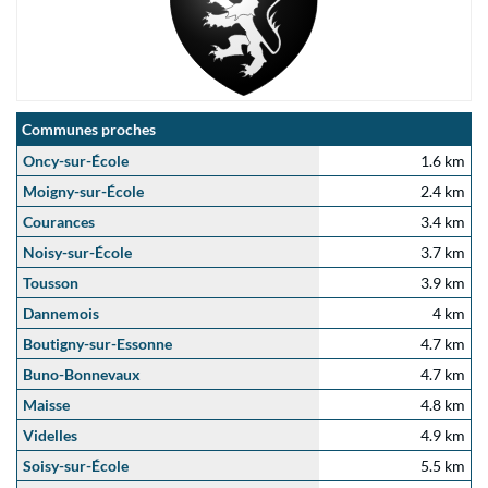
Communes proches
Oncy-sur-École
1.6 km
Moigny-sur-École
2.4 km
Courances
3.4 km
Noisy-sur-École
3.7 km
Tousson
3.9 km
Dannemois
4 km
Boutigny-sur-Essonne
4.7 km
Buno-Bonnevaux
4.7 km
Maisse
4.8 km
Videlles
4.9 km
Soisy-sur-École
5.5 km