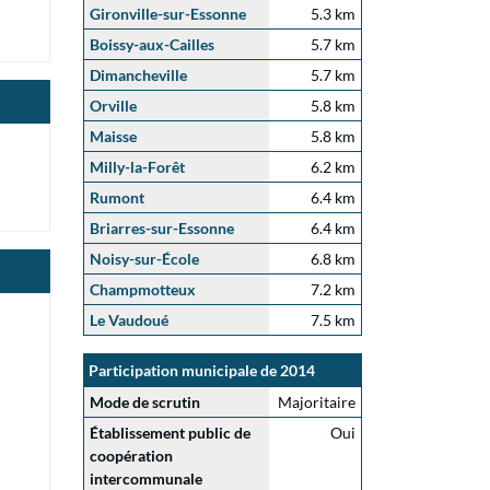
Gironville-sur-Essonne
5.3 km
Boissy-aux-Cailles
5.7 km
Dimancheville
5.7 km
Orville
5.8 km
Maisse
5.8 km
Milly-la-Forêt
6.2 km
Rumont
6.4 km
Briarres-sur-Essonne
6.4 km
Noisy-sur-École
6.8 km
Champmotteux
7.2 km
Le Vaudoué
7.5 km
Participation municipale de 2014
Mode de scrutin
Majoritaire
Établissement public de
Oui
coopération
intercommunale