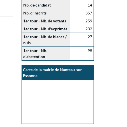
Nb. de candidat
14
Nb. d'inscrits
357
1er tour - Nb. de votants
259
1er tour - Nb. d'exprimés
232
1er tour - Nb. de blancs /
27
nuls
1er tour - Nb.
98
d'abstention
Carte de la mairie de Nanteau-sur-
Essonne