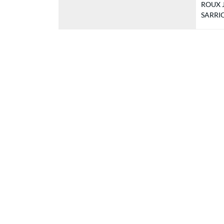
ROUX Ju
SARRION