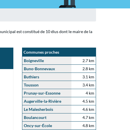
nicipal est constitué de 10 élus dont le maire de la
Communes proches
Boigneville
2.7 km
Buno-Bonnevaux
2.8 km
Buthiers
3.1 km
Tousson
3.4 km
Prunay-sur-Essonne
4 km
Augerville-la-Rivière
4.5 km
Le Malesherbois
4.6 km
Boulancourt
4.7 km
Oncy-sur-École
4.8 km