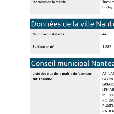
Horaires de la mairie
Tuesda
Friday
Données de la ville Nan
Nombre d'habitants
449
Surface en m²
1 289
Conseil municipal Nante
Liste des élus de la mairie de Nanteau-
ANNAT P
sur-Essonne
GEORGLE
GREGORI
LEMAIRE
MILLELI
POISSON
PUISEUX
RATIER 