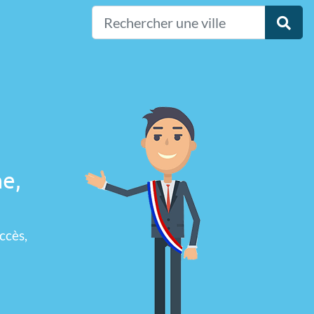
ne,
ccès,