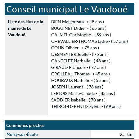
Conseil municipal Le Vaudoué
Liste des élus de la
BIEN Malgorzata - ( 48 ans )
mairie de Le
BUGUINET Didier - ( 65 ans )
Vaudoué
CALMEL Christophe - ( 59 ans )
CHEVALLIER-THOMAS Lydie - ( 57 ans )
COLIN Olivier - ( 75 ans )
DESMEYTER Joëlle - ( 75 ans )
GANTELET Nathalie - ( 48 ans )
GIRAUD François - ( 77 ans )
GROLLEAU Thomas - ( 45 ans )
HOUBAUX Nathalie - ( 55 ans )
JOSEPH Laurent - ( 78 ans )
LEBLOIS Marie-Claude - ( 85 ans )
SADDIER Isabelle - ( 70 ans )
THIROT-DEPENTIS Sylvia - ( 69 ans )
Communes proches
Noisy-sur-École
2.5 km