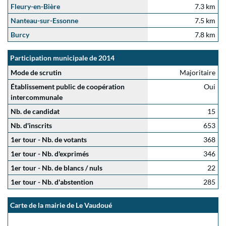
Fleury-en-Bière
7.3 km
Nanteau-sur-Essonne
7.5 km
Burcy
7.8 km
Participation municipale de 2014
Mode de scrutin
Majoritaire
Établissement public de coopération
Oui
intercommunale
Nb. de candidat
15
Nb. d'inscrits
653
1er tour - Nb. de votants
368
1er tour - Nb. d'exprimés
346
1er tour - Nb. de blancs / nuls
22
1er tour - Nb. d'abstention
285
Carte de la mairie de Le Vaudoué