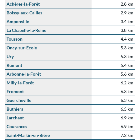
Achères-la-Forêt
2.8 km
Boissy-aux-Cailles
2.9 km
Amponville
3.4 km
La Chapelle-la-Reine
3.8 km
Tousson
4.4 km
Oncy-sur-École
5.3 km
Ury
5.3 km
Rumont
5.4 km
Arbonne-la-Forêt
5.6 km
Milly-la-Forêt
6.2 km
Fromont
6.3 km
Guercheville
6.3 km
Buthiers
6.5 km
Larchant
6.9 km
Courances
6.9 km
Saint-Martin-en-Bière
7.2 km