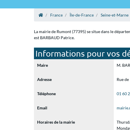
France
Île-de-France
Seine-et-Marne
La mairie de Rumont (77395) se situe dans le départem
est BARBAUD Patrice.
Informations pour vos d
Maire
M. BARB
Adresse
Rue de
Téléphone
01 60 
Email
mairie
Horaires de la mairie
Thursd
Monday