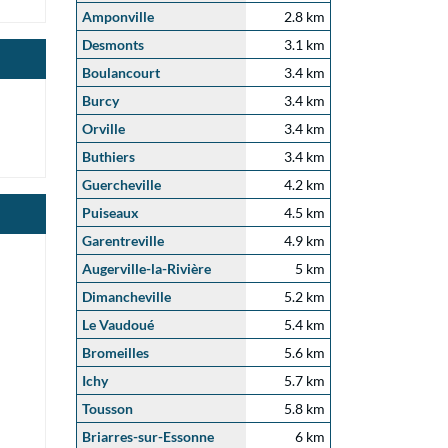
Amponville
2.8 km
Desmonts
3.1 km
Boulancourt
3.4 km
Burcy
3.4 km
Orville
3.4 km
Buthiers
3.4 km
Guercheville
4.2 km
Puiseaux
4.5 km
Garentreville
4.9 km
Augerville-la-Rivière
5 km
Dimancheville
5.2 km
Le Vaudoué
5.4 km
Bromeilles
5.6 km
Ichy
5.7 km
Tousson
5.8 km
Briarres-sur-Essonne
6 km