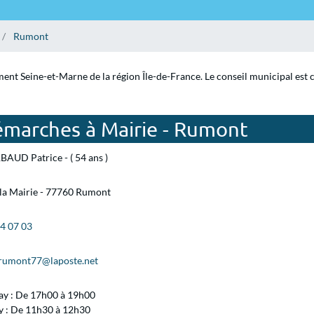
Rumont
ent Seine-et-Marne de la région Île-de-France. Le conseil municipal est 
émarches à Mairie - Rumont
AUD Patrice - ( 54 ans )
 la Mairie - 77760 Rumont
24 07 03
.rumont77@laposte.net
ay : De 17h00 à 19h00
 : De 11h30 à 12h30