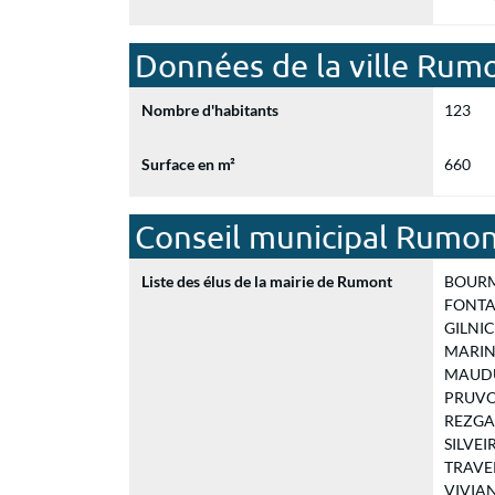
Données de la ville Rum
Nombre d'habitants
123
Surface en m²
660
Conseil municipal Rumo
Liste des élus de la mairie de Rumont
BOURME
FONTAI
GILNICK
MARIN V
MAUDUI
PRUVOT 
REZGAL
SILVEIR
TRAVERS
VIVIANT