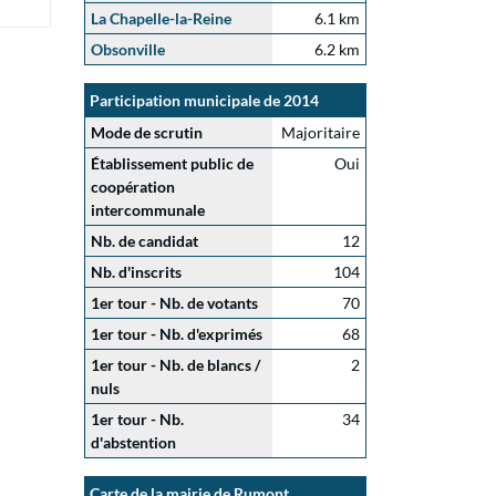
La Chapelle-la-Reine
6.1 km
Obsonville
6.2 km
Participation municipale de 2014
Mode de scrutin
Majoritaire
Établissement public de
Oui
coopération
intercommunale
Nb. de candidat
12
Nb. d'inscrits
104
1er tour - Nb. de votants
70
1er tour - Nb. d'exprimés
68
1er tour - Nb. de blancs /
2
nuls
1er tour - Nb.
34
d'abstention
Carte de la mairie de Rumont