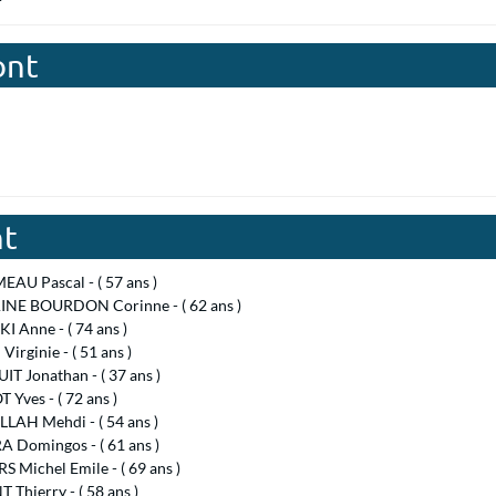
ont
nt
AU Pascal - ( 57 ans )
NE BOURDON Corinne - ( 62 ans )
I Anne - ( 74 ans )
irginie - ( 51 ans )
T Jonathan - ( 37 ans )
Yves - ( 72 ans )
LAH Mehdi - ( 54 ans )
A Domingos - ( 61 ans )
 Michel Emile - ( 69 ans )
 Thierry - ( 58 ans )