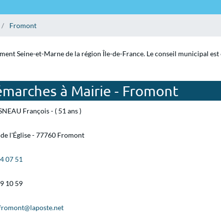
Fromont
ment Seine-et-Marne de la région Île-de-France. Le conseil municipal est
émarches à Mairie - Fromont
NEAU François - ( 51 ans )
 de l'Église - 77760 Fromont
24 07 51
69 10 59
.fromont@laposte.net