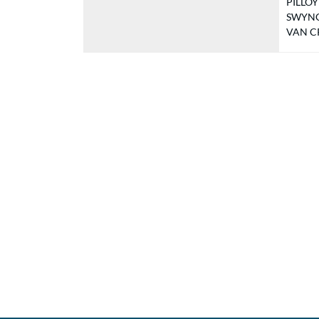
PILLOY 
SWYNGH
VAN CR