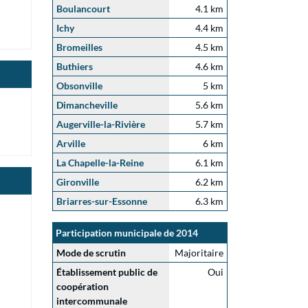
Boulancourt
4.1 km
Ichy
4.4 km
Bromeilles
4.5 km
Buthiers
4.6 km
Obsonville
5 km
Dimancheville
5.6 km
Augerville-la-Rivière
5.7 km
Arville
6 km
La Chapelle-la-Reine
6.1 km
Gironville
6.2 km
Briarres-sur-Essonne
6.3 km
Participation municipale de 2014
Mode de scrutin
Majoritaire
Établissement public de
Oui
coopération
intercommunale