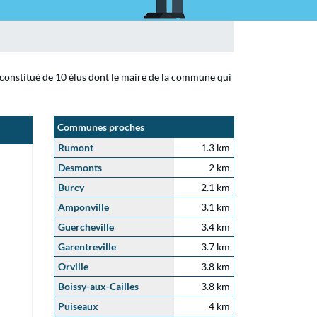
 constitué de 10 élus dont le maire de la commune qui
Communes proches
Rumont
1.3 km
Desmonts
2 km
Burcy
2.1 km
Amponville
3.1 km
Guercheville
3.4 km
Garentreville
3.7 km
Orville
3.8 km
Boissy-aux-Cailles
3.8 km
Puiseaux
4 km