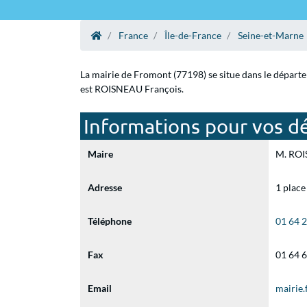
France
Île-de-France
Seine-et-Marne
La mairie de Fromont (77198) se situe dans le départe
est ROISNEAU François.
Informations pour vos d
Maire
M. ROIS
Adresse
1 place
Téléphone
01 64 
Fax
01 64 
Email
mairie