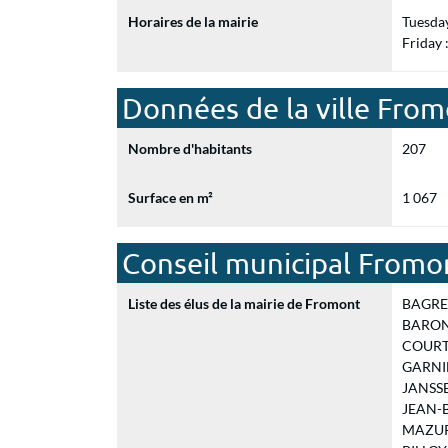
Horaires de la mairie
Tuesda
Friday
Données de la ville Fro
Nombre d'habitants
207
Surface en m²
1 067
Conseil municipal Fromo
Liste des élus de la mairie de Fromont
BAGREA
BARON M
COURTOI
GARNIER
JANSSEN
JEAN-B
MAZURE