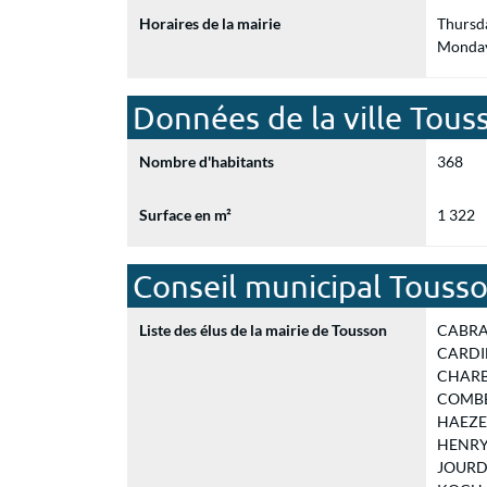
Horaires de la mairie
Thursd
Monday
Données de la ville Tous
Nombre d'habitants
368
Surface en m²
1 322
Conseil municipal Touss
Liste des élus de la mairie de Tousson
CABRAL 
CARDINA
CHARBO
COMBET 
HAEZEB
HENRY B
JOURDAI