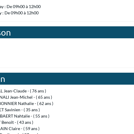
ay : De 09h00 à 12h00
 : De 09h00 à 12h00
son
on
Jean-Claude - ( 76 ans )
LI Jean-Michel - ( 65 ans )
NNIER Nathalie - ( 62 ans )
Savinien - ( 35 ans )
AERT Nahtalie - ( 55 ans )
enoît - ( 43 ans )
N Claire - ( 59 ans )