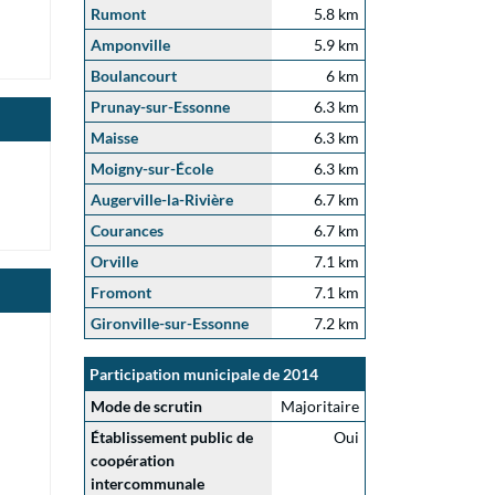
Rumont
5.8 km
Amponville
5.9 km
Boulancourt
6 km
Prunay-sur-Essonne
6.3 km
Maisse
6.3 km
Moigny-sur-École
6.3 km
Augerville-la-Rivière
6.7 km
Courances
6.7 km
Orville
7.1 km
Fromont
7.1 km
Gironville-sur-Essonne
7.2 km
Participation municipale de 2014
Mode de scrutin
Majoritaire
Établissement public de
Oui
coopération
intercommunale