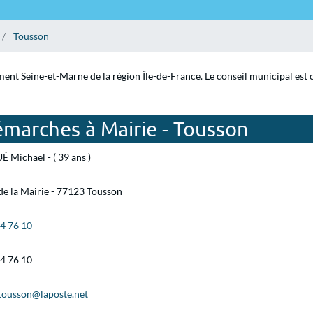
Tousson
ment Seine-et-Marne de la région Île-de-France. Le conseil municipal est
émarches à Mairie - Tousson
 Michaël - ( 39 ans )
de la Mairie - 77123 Tousson
24 76 10
24 76 10
.tousson@laposte.net