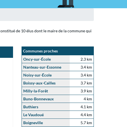
 constitué de 10 élus dont le maire de la commune qui
Communes proches
Oncy-sur-École
2.3 km
Nanteau-sur-Essonne
3.4 km
Noisy-sur-École
3.4 km
Boissy-aux-Cailles
3.7 km
Milly-la-Forêt
3.9 km
Buno-Bonnevaux
4 km
Buthiers
4.1 km
Le Vaudoué
4.4 km
Boigneville
5.7 km