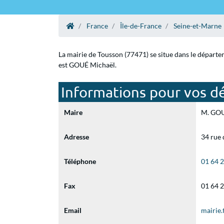
France
Île-de-France
Seine-et-Marne
La mairie de Tousson (77471) se situe dans le départe
est GOUÉ Michaël.
Informations pour vos d
Maire
M. GOUÉ
Adresse
34 rue 
Téléphone
01 64 
Fax
01 64 
Email
mairie