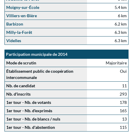
Moigny-sur-École
5.4 km
Villiers-en-Bière
6 km
Barbizon
6.2 km
Milly-la-Forêt
6.3 km
Videlles
6.3 km
Participation municipale de 2014
Mode de scrutin
Majoritaire
Établissement public de coopération
Oui
intercommunale
Nb. de candidat
11
Nb. d'inscrits
293
1er tour - Nb. de votants
178
1er tour - Nb. d'exprimés
165
1er tour - Nb. de blancs / nuls
13
1er tour - Nb. d'abstention
115