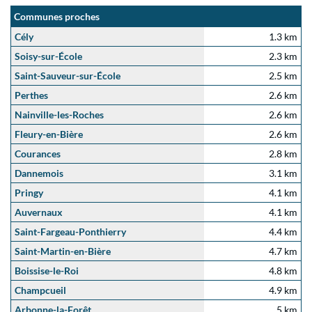
Communes proches
Cély
1.3 km
Soisy-sur-École
2.3 km
Saint-Sauveur-sur-École
2.5 km
Perthes
2.6 km
Nainville-les-Roches
2.6 km
Fleury-en-Bière
2.6 km
Courances
2.8 km
Dannemois
3.1 km
Pringy
4.1 km
Auvernaux
4.1 km
Saint-Fargeau-Ponthierry
4.4 km
Saint-Martin-en-Bière
4.7 km
Boissise-le-Roi
4.8 km
Champcueil
4.9 km
Arbonne-la-Forêt
5 km