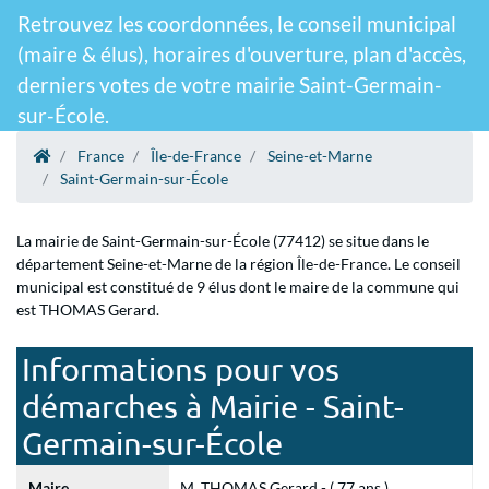
Retrouvez les coordonnées, le conseil municipal
(maire & élus), horaires d'ouverture, plan d'accès,
derniers votes de votre mairie Saint-Germain-
sur-École.
France
Île-de-France
Seine-et-Marne
Saint-Germain-sur-École
La mairie de Saint-Germain-sur-École (77412) se situe dans le
département Seine-et-Marne de la région Île-de-France. Le conseil
municipal est constitué de 9 élus dont le maire de la commune qui
est THOMAS Gerard.
Informations pour vos
démarches à Mairie - Saint-
Germain-sur-École
Maire
M. THOMAS Gerard - ( 77 ans )