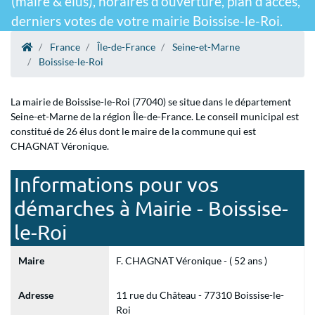
(maire & élus), horaires d'ouverture, plan d'accès,
derniers votes de votre mairie Boissise-le-Roi.
France
Île-de-France
Seine-et-Marne
Boissise-le-Roi
La mairie de Boissise-le-Roi (77040) se situe dans le département
Seine-et-Marne de la région Île-de-France. Le conseil municipal est
constitué de 26 élus dont le maire de la commune qui est
CHAGNAT Véronique.
Informations pour vos
démarches à Mairie - Boissise-
le-Roi
Maire
F. CHAGNAT Véronique - ( 52 ans )
Adresse
11 rue du Château - 77310 Boissise-le-
Roi