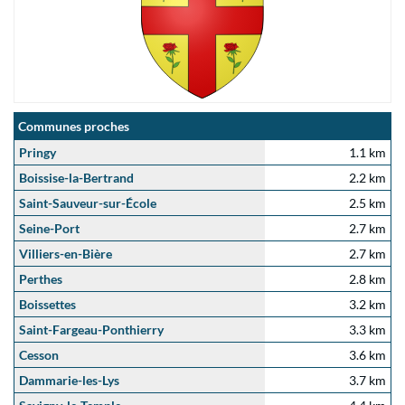
Communes proches
Pringy
1.1 km
Boissise-la-Bertrand
2.2 km
Saint-Sauveur-sur-École
2.5 km
Seine-Port
2.7 km
Villiers-en-Bière
2.7 km
Perthes
2.8 km
Boissettes
3.2 km
Saint-Fargeau-Ponthierry
3.3 km
Cesson
3.6 km
Dammarie-les-Lys
3.7 km