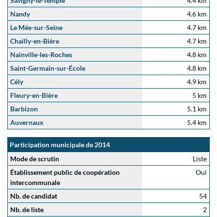
Savigny-le-Temple
4.4 km
Nandy
4.6 km
Le Mée-sur-Seine
4.7 km
Chailly-en-Bière
4.7 km
Nainville-les-Roches
4.8 km
Saint-Germain-sur-École
4.8 km
Cély
4.9 km
Fleury-en-Bière
5 km
Barbizon
5.1 km
Auvernaux
5.4 km
Participation municipale de 2014
Mode de scrutin
Liste
Établissement public de coopération
Oui
intercommunale
Nb. de candidat
54
Nb. de liste
2