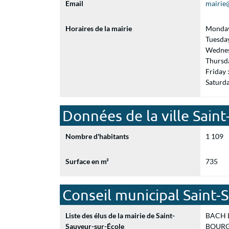
Email
mairie
Horaires de la mairie
Monday
Tuesda
Wednes
Thursd
Friday
Saturd
Données de la ville Sain
Nombre d'habitants
1 109
Surface en m²
735
Conseil municipal Saint-
Liste des élus de la mairie de Saint-
BACH La
Sauveur-sur-École
BOURGU