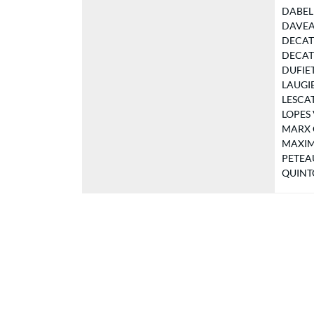
DABEL M
DAVEAU 
DECAT M
DECAT V
DUFIET 
LAUGIER
LESCAT 
LOPES V
MARX Ca
MAXIMO
PETEAU 
QUINTON