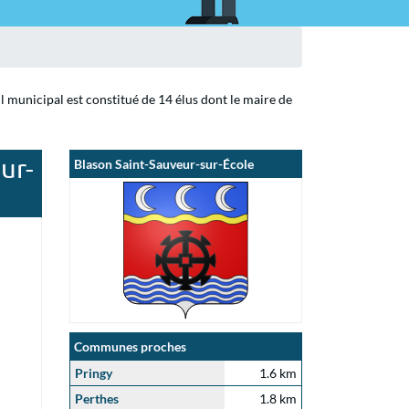
l municipal est constitué de 14 élus dont le maire de
ur-
Blason Saint-Sauveur-sur-École
Communes proches
Pringy
1.6 km
Perthes
1.8 km