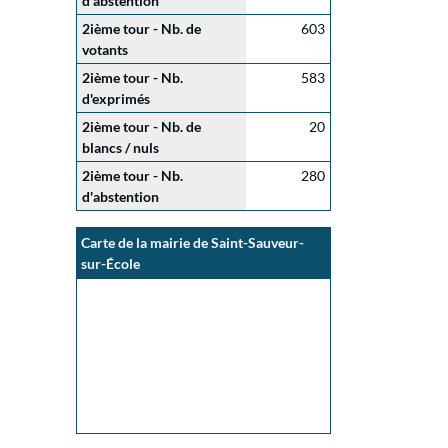
d'abstention
2ième tour - Nb. de
603
votants
2ième tour - Nb.
583
d'exprimés
2ième tour - Nb. de
20
blancs / nuls
2ième tour - Nb.
280
d'abstention
Carte de la mairie de Saint-Sauveur-
sur-École