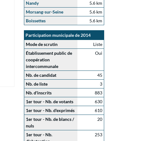
Nandy
5.6 km
Morsang-sur-Seine
5.6 km
Boissettes
5.6 km
Participation municipale de 2014
Mode de scrutin
Liste
Établissement public de
Oui
coopération
intercommunale
Nb. de candidat
45
Nb. de liste
3
Nb. d'inscrits
883
1er tour - Nb. de votants
630
1er tour - Nb. d'exprimés
610
1er tour - Nb. de blancs /
20
nuls
1er tour - Nb.
253