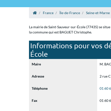
France
Île-de-France
Seine-et-Marne
La mairie de Saint-Sauveur-sur-École (77435) se situe
la commune qui est BAGUET Christophe.
Informations pour vos dé
École
Maire
M. BAGU
Adresse
2 rue C
Téléphone
01 60 
Fax
01 60 