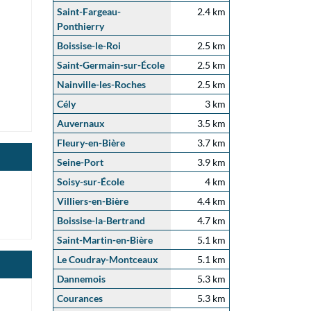
Saint-Fargeau-
2.4 km
Ponthierry
Boissise-le-Roi
2.5 km
Saint-Germain-sur-École
2.5 km
Nainville-les-Roches
2.5 km
Cély
3 km
Auvernaux
3.5 km
Fleury-en-Bière
3.7 km
Seine-Port
3.9 km
Soisy-sur-École
4 km
Villiers-en-Bière
4.4 km
Boissise-la-Bertrand
4.7 km
Saint-Martin-en-Bière
5.1 km
Le Coudray-Montceaux
5.1 km
Dannemois
5.3 km
Courances
5.3 km