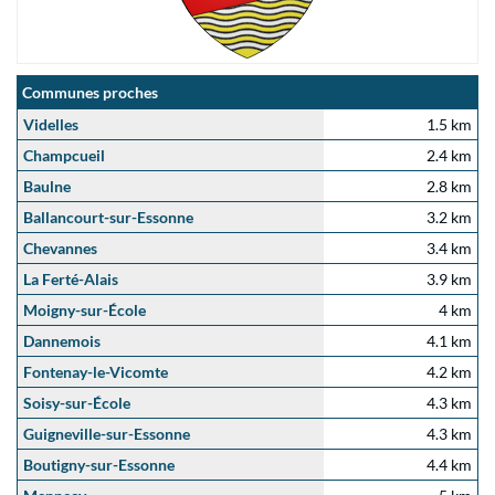
Communes proches
Videlles
1.5 km
Champcueil
2.4 km
Baulne
2.8 km
Ballancourt-sur-Essonne
3.2 km
Chevannes
3.4 km
La Ferté-Alais
3.9 km
Moigny-sur-École
4 km
Dannemois
4.1 km
Fontenay-le-Vicomte
4.2 km
Soisy-sur-École
4.3 km
Guigneville-sur-Essonne
4.3 km
Boutigny-sur-Essonne
4.4 km