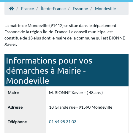
France
Île-de-France
Essonne
Mondeville
La mairie de Mondeville (91412) se situe dans le département
Essonne de la région Île-de-France. Le conseil municipal est
constitué de 13 élus dont le maire de la commune qui est BIONNE
Xavier.
Informations pour vos
démarches à Mairie -
Mondeville
Maire
M. BIONNE Xavier - ( 48 ans )
Adresse
18 Grande rue - 91590 Mondeville
Téléphone
01 64 98 31 03