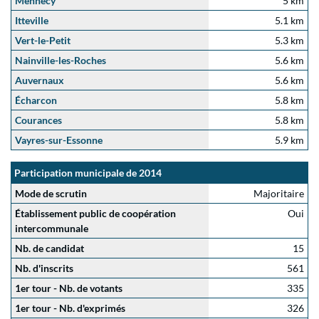
Mennecy
5 km
Itteville
5.1 km
Vert-le-Petit
5.3 km
Nainville-les-Roches
5.6 km
Auvernaux
5.6 km
Écharcon
5.8 km
Courances
5.8 km
Vayres-sur-Essonne
5.9 km
Participation municipale de 2014
Mode de scrutin
Majoritaire
Établissement public de coopération
Oui
intercommunale
Nb. de candidat
15
Nb. d'inscrits
561
1er tour - Nb. de votants
335
1er tour - Nb. d'exprimés
326