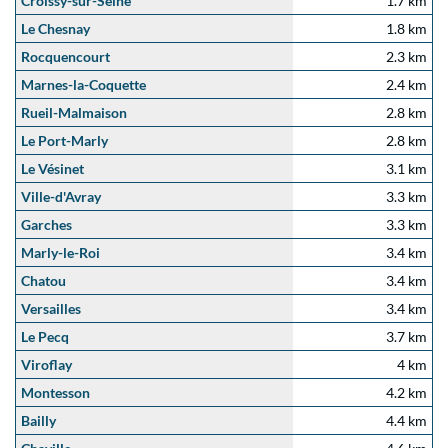
Croissy-sur-Seine
1.7 km
Le Chesnay
1.8 km
Rocquencourt
2.3 km
Marnes-la-Coquette
2.4 km
Rueil-Malmaison
2.8 km
Le Port-Marly
2.8 km
Le Vésinet
3.1 km
Ville-d'Avray
3.3 km
Garches
3.3 km
Marly-le-Roi
3.4 km
Chatou
3.4 km
Versailles
3.4 km
Le Pecq
3.7 km
Viroflay
4 km
Montesson
4.2 km
Bailly
4.4 km