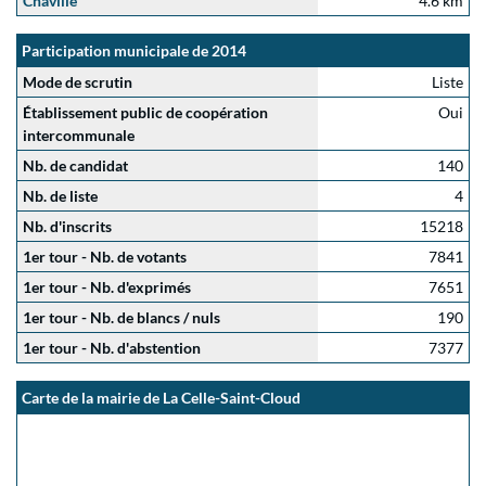
Chaville
4.6 km
Participation municipale de 2014
Mode de scrutin
Liste
Établissement public de coopération
Oui
intercommunale
Nb. de candidat
140
Nb. de liste
4
Nb. d'inscrits
15218
1er tour - Nb. de votants
7841
1er tour - Nb. d'exprimés
7651
1er tour - Nb. de blancs / nuls
190
1er tour - Nb. d'abstention
7377
Carte de la mairie de La Celle-Saint-Cloud