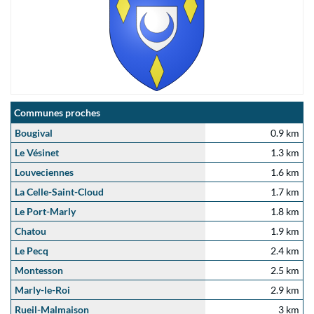
Communes proches
Bougival
0.9 km
Le Vésinet
1.3 km
Louveciennes
1.6 km
La Celle-Saint-Cloud
1.7 km
Le Port-Marly
1.8 km
Chatou
1.9 km
Le Pecq
2.4 km
Montesson
2.5 km
Marly-le-Roi
2.9 km
Rueil-Malmaison
3 km