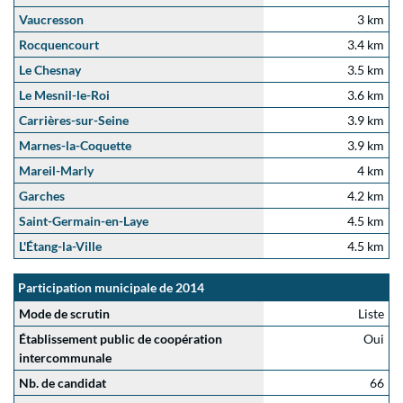
Vaucresson
3 km
Rocquencourt
3.4 km
Le Chesnay
3.5 km
Le Mesnil-le-Roi
3.6 km
Carrières-sur-Seine
3.9 km
Marnes-la-Coquette
3.9 km
Mareil-Marly
4 km
Garches
4.2 km
Saint-Germain-en-Laye
4.5 km
L'Étang-la-Ville
4.5 km
Participation municipale de 2014
Mode de scrutin
Liste
Établissement public de coopération
Oui
intercommunale
Nb. de candidat
66