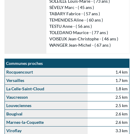
SOLEILLE Louis-Marie - ( 73 ans )
SÉVELY Marc - ( 45 ans )
TABARY Fabrice - ( 57 ans )
TEMENIDES Aline - ( 60 ans )
TESTU Anne - ( 56 ans )
TOLEDANO Maurice - ( 77 ans )
VOISEUX Jean-Christophe - ( 46 ans )
WANGER Jean-Michel - ( 67 ans )
Communes proches
Rocquencourt
1.4 km
Versailles
1.7 km
La Celle-Saint-Cloud
1.8 km
Vaucresson
2.5 km
Louveciennes
2.5 km
Bougival
2.6 km
Marnes-la-Coquette
2.6 km
Viroflay
3.3 km