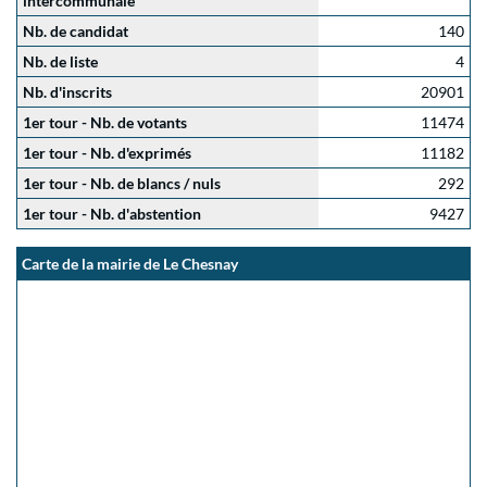
intercommunale
Nb. de candidat
140
Nb. de liste
4
Nb. d'inscrits
20901
1er tour - Nb. de votants
11474
1er tour - Nb. d'exprimés
11182
1er tour - Nb. de blancs / nuls
292
1er tour - Nb. d'abstention
9427
Carte de la mairie de Le Chesnay