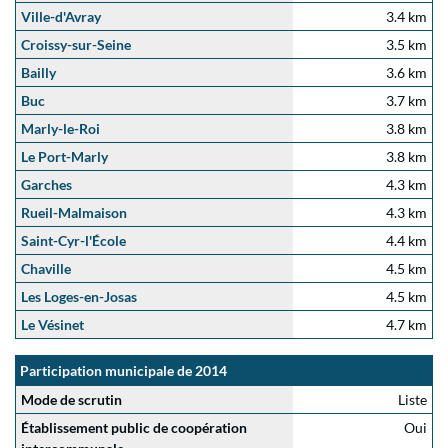
Ville-d'Avray
3.4 km
Croissy-sur-Seine
3.5 km
Bailly
3.6 km
Buc
3.7 km
Marly-le-Roi
3.8 km
Le Port-Marly
3.8 km
Garches
4.3 km
Rueil-Malmaison
4.3 km
Saint-Cyr-l'École
4.4 km
Chaville
4.5 km
Les Loges-en-Josas
4.5 km
Le Vésinet
4.7 km
Participation municipale de 2014
Mode de scrutin
Liste
Établissement public de coopération
Oui