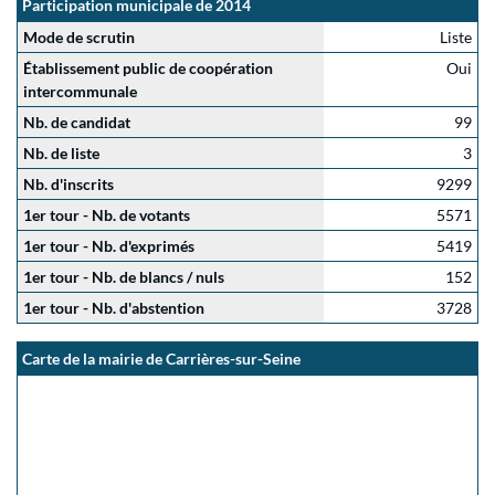
Participation municipale de 2014
Mode de scrutin
Liste
Établissement public de coopération
Oui
intercommunale
Nb. de candidat
99
Nb. de liste
3
Nb. d'inscrits
9299
1er tour - Nb. de votants
5571
1er tour - Nb. d'exprimés
5419
1er tour - Nb. de blancs / nuls
152
1er tour - Nb. d'abstention
3728
Carte de la mairie de Carrières-sur-Seine