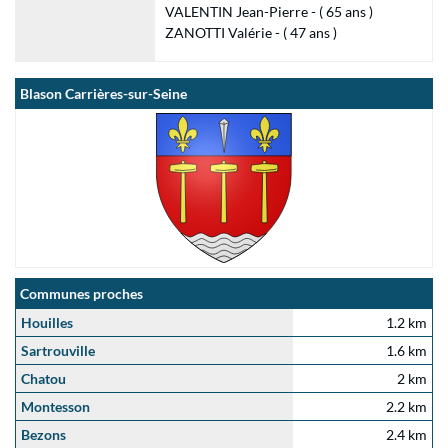
VALENTIN Jean-Pierre - ( 65 ans )
ZANOTTI Valérie - ( 47 ans )
Blason Carrières-sur-Seine
Communes proches
Houilles
1.2 km
Sartrouville
1.6 km
Chatou
2 km
Montesson
2.2 km
Bezons
2.4 km