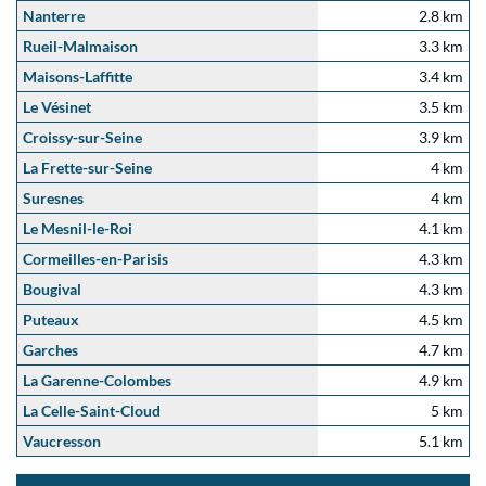
Nanterre
2.8 km
Rueil-Malmaison
3.3 km
Maisons-Laffitte
3.4 km
Le Vésinet
3.5 km
Croissy-sur-Seine
3.9 km
La Frette-sur-Seine
4 km
Suresnes
4 km
Le Mesnil-le-Roi
4.1 km
Cormeilles-en-Parisis
4.3 km
Bougival
4.3 km
Puteaux
4.5 km
Garches
4.7 km
La Garenne-Colombes
4.9 km
La Celle-Saint-Cloud
5 km
Vaucresson
5.1 km