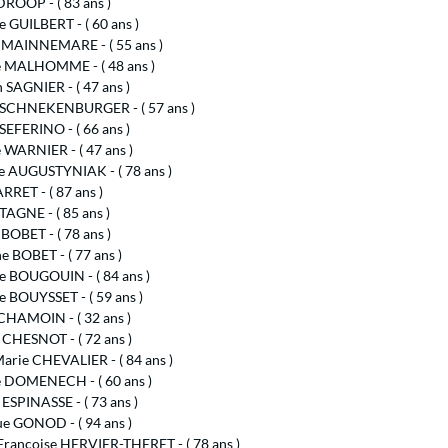
DROOP - ( 83 ans )
e GUILBERT - ( 60 ans )
n MAINNEMARE - ( 55 ans )
 MALHOMME - ( 48 ans )
SAGNIER - ( 47 ans )
 SCHNEKENBURGER - ( 57 ans )
SEFERINO - ( 66 ans )
e WARNIER - ( 47 ans )
ne AUGUSTYNIAK - ( 78 ans )
RRET - ( 87 ans )
TAGNE - ( 85 ans )
BOBET - ( 78 ans )
e BOBET - ( 77 ans )
pe BOUGOUIN - ( 84 ans )
e BOUYSSET - ( 59 ans )
 CHAMOIN - ( 32 ans )
 CHESNOT - ( 72 ans )
arie CHEVALIER - ( 84 ans )
le DOMENECH - ( 60 ans )
 ESPINASSE - ( 73 ans )
e GONOD - ( 94 ans )
Françoise HERVIER-THERET - ( 78 ans )