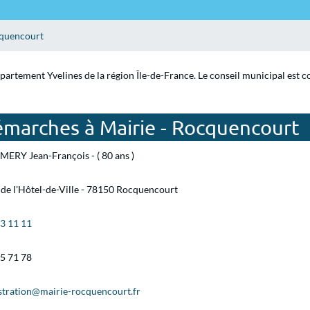
quencourt
partement Yvelines de la région Île-de-France. Le conseil municipal est 
émarches à Mairie - Rocquencourt
ERY Jean-François - ( 80 ans )
 de l'Hôtel-de-Ville - 78150 Rocquencourt
23 11 11
55 71 78
stration@mairie-rocquencourt.fr