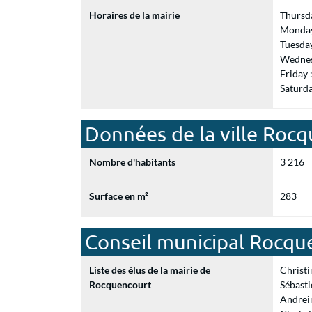
Horaires de la mairie
Thursd
Monday
Tuesda
Wednes
Friday
Saturd
Données de la ville Roc
Nombre d'habitants
3 216
Surface en m²
283
Conseil municipal Rocqu
Liste des élus de la mairie de
Christi
Rocquencourt
Sébast
Andrei