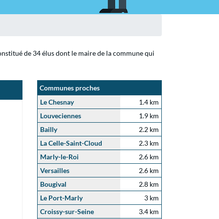
constitué de 34 élus dont le maire de la commune qui
Communes proches
Le Chesnay
1.4 km
Louveciennes
1.9 km
Bailly
2.2 km
La Celle-Saint-Cloud
2.3 km
Marly-le-Roi
2.6 km
Versailles
2.6 km
Bougival
2.8 km
Le Port-Marly
3 km
Croissy-sur-Seine
3.4 km