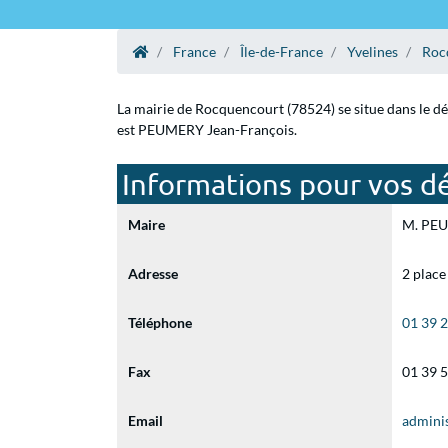
France
Île-de-France
Yvelines
Roc
La mairie de Rocquencourt (78524) se situe dans le dé
est PEUMERY Jean-François.
Informations pour vos d
Maire
M. PEUM
Adresse
2 place
Téléphone
01 39 
Fax
01 39 
Email
admini