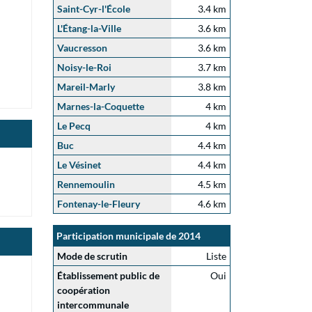
Saint-Cyr-l'École
3.4 km
L'Étang-la-Ville
3.6 km
Vaucresson
3.6 km
Noisy-le-Roi
3.7 km
Mareil-Marly
3.8 km
Marnes-la-Coquette
4 km
Le Pecq
4 km
Buc
4.4 km
Le Vésinet
4.4 km
Rennemoulin
4.5 km
Fontenay-le-Fleury
4.6 km
Participation municipale de 2014
Mode de scrutin
Liste
Établissement public de
Oui
coopération
intercommunale