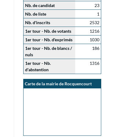
Nb. de candidat
23
Nb. de liste
1
Nb. d'inscrits
2532
1er tour - Nb. de votants
1216
1er tour - Nb. d'exprimés
1030
1er tour - Nb. de blancs /
186
nuls
1er tour - Nb.
1316
d'abstention
Carte de la mairie de Rocquencourt