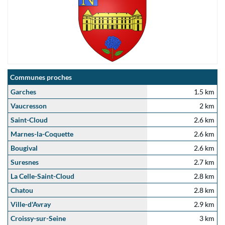
Communes proches
Garches
1.5 km
Vaucresson
2 km
Saint-Cloud
2.6 km
Marnes-la-Coquette
2.6 km
Bougival
2.6 km
Suresnes
2.7 km
La Celle-Saint-Cloud
2.8 km
Chatou
2.8 km
Ville-d'Avray
2.9 km
Croissy-sur-Seine
3 km