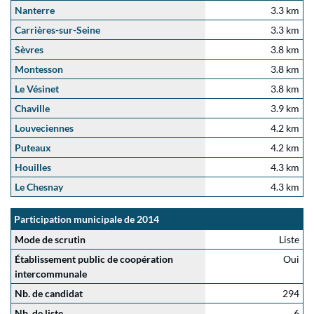
Nanterre
3.3 km
Carrières-sur-Seine
3.3 km
Sèvres
3.8 km
Montesson
3.8 km
Le Vésinet
3.8 km
Chaville
3.9 km
Louveciennes
4.2 km
Puteaux
4.2 km
Houilles
4.3 km
Le Chesnay
4.3 km
Participation municipale de 2014
Mode de scrutin
Liste
Établissement public de coopération
Oui
intercommunale
Nb. de candidat
294
Nb. de liste
6