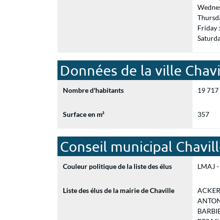
Wednes
Thursd
Friday
Saturd
Données de la ville Chavi
Nombre d'habitants
19 717
Surface en m²
357
Conseil municipal Chavil
Couleur politique de la liste des élus
LMAJ - 
Liste des élus de la mairie de Chaville
ACKERM
ANTONIO
BARBIER