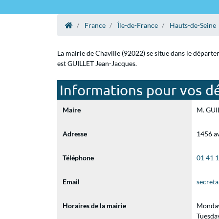
France
Île-de-France
Hauts-de-Seine
La mairie de Chaville (92022) se situe dans le départ
est GUILLET Jean-Jacques.
Informations pour vos dé
Maire
M. GUIL
Adresse
1456 a
Téléphone
01 41 
Email
secreta
Horaires de la mairie
Monday
Tuesda