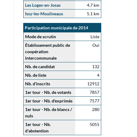
Les Loges-en-Josas
4.7 km
Issy-les-Moulineaux
5.1 km
Participation municipale de 2014
Mode de scrutin
Liste
Établissement public de
Oui
coopération
intercommunale
Nb. de candidat
132
Nb. de liste
4
Nb. d'inscrits
12912
1er tour - Nb. de votants
7857
1er tour - Nb. d'exprimés
7577
1er tour - Nb. de blancs /
280
nuls
1er tour - Nb.
5055
d'abstention