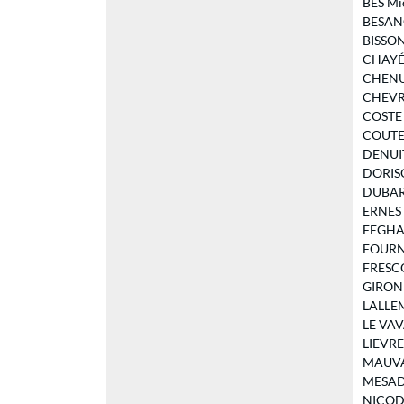
BES Mic
BESANÇ
BISSON 
CHAYÉ-
CHENU E
CHEVRIE
COSTE I
COUTEA
DENUIT 
DORISON
DUBARR
ERNEST 
FEGHALI
FOURNIE
FRESCO 
GIROND
LALLEM
LE VAVA
LIEVRE 
MAUVAR
MESADIE
NICODÈ