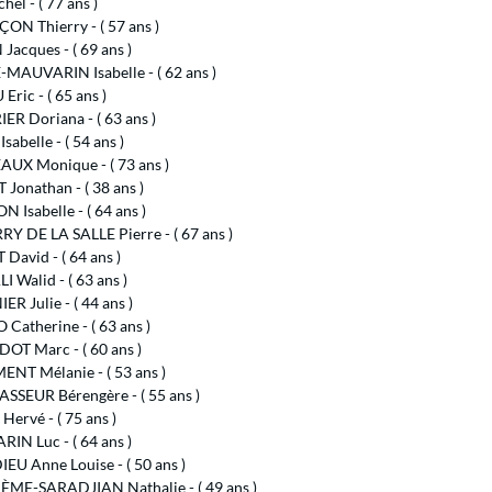
hel - ( 77 ans )
ON Thierry - ( 57 ans )
Jacques - ( 69 ans )
MAUVARIN Isabelle - ( 62 ans )
ric - ( 65 ans )
R Doriana - ( 63 ans )
sabelle - ( 54 ans )
UX Monique - ( 73 ans )
Jonathan - ( 38 ans )
 Isabelle - ( 64 ans )
Y DE LA SALLE Pierre - ( 67 ans )
David - ( 64 ans )
 Walid - ( 63 ans )
R Julie - ( 44 ans )
Catherine - ( 63 ans )
OT Marc - ( 60 ans )
ENT Mélanie - ( 53 ans )
SSEUR Bérengère - ( 55 ans )
Hervé - ( 75 ans )
IN Luc - ( 64 ans )
U Anne Louise - ( 50 ans )
ME-SARADJIAN Nathalie - ( 49 ans )