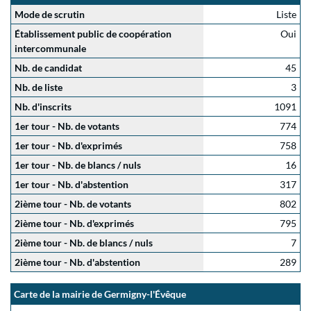
Mode de scrutin
Liste
Établissement public de coopération
Oui
intercommunale
Nb. de candidat
45
Nb. de liste
3
Nb. d'inscrits
1091
1er tour - Nb. de votants
774
1er tour - Nb. d'exprimés
758
1er tour - Nb. de blancs / nuls
16
1er tour - Nb. d'abstention
317
2ième tour - Nb. de votants
802
2ième tour - Nb. d'exprimés
795
2ième tour - Nb. de blancs / nuls
7
2ième tour - Nb. d'abstention
289
Carte de la mairie de Germigny-l'Évêque