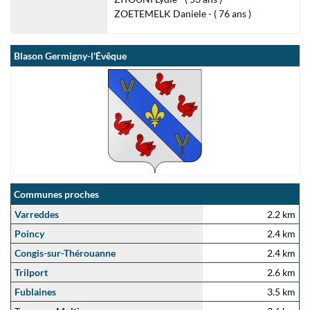
ZOETEMELK Daniele - ( 76 ans )
Blason Germigny-l'Évêque
Communes proches
Varreddes
2.2 km
Poincy
2.4 km
Congis-sur-Thérouanne
2.4 km
Trilport
2.6 km
Fublaines
3.5 km