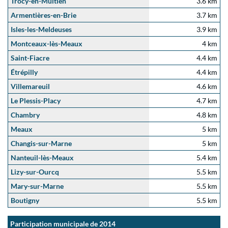
Trocy-en-Multien
3.6 km
Armentières-en-Brie
3.7 km
Isles-les-Meldeuses
3.9 km
Montceaux-lès-Meaux
4 km
Saint-Fiacre
4.4 km
Étrépilly
4.4 km
Villemareuil
4.6 km
Le Plessis-Placy
4.7 km
Chambry
4.8 km
Meaux
5 km
Changis-sur-Marne
5 km
Nanteuil-lès-Meaux
5.4 km
Lizy-sur-Ourcq
5.5 km
Mary-sur-Marne
5.5 km
Boutigny
5.5 km
Participation municipale de 2014