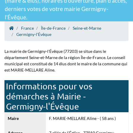
(maire & élus), horaires d'ouverture, plan d'accès,
derniers votes de votre mairie Germigny-
l'Évêque.
France
Île-de-France
Seine-et-Marne
Germigny-l'Évêque
La mairie de Germigny-l'Évêque (77203) se situe dans le
département Seine-et-Marne de la région Île-de-France. Le conseil
municipal est constitué de 14 élus dont le maire de la commune qui
est MARIE-MELLARE Aline.
Informations pour vos
démarches à Mairie -
Germigny-l'Évêque
Maire
F. MARIE-MELLARE Aline - ( 58 ans )
Adresse
7 allée de l'Église - 77910 Germigny-