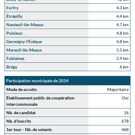
Forfry
4.3 km
Étrépilly
4.4 km
Nanteuil-lès-Meaux
4.7 km
Puisieux
4.8 km
Germigny-l'Évêque
4.8 km
Mareuil-lès-Meaux
5.5 km
Fublaines
5.9 km
Brégy
6 km
Participation municipale de 2014
Mode de scrutin
Majoritaire
Établissement public de coopération
Oui
intercommunale
Nb. de candidat
16
Nb. d'inscrits
678
1er tour - Nb. de votants
468