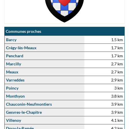
Communes proches
Barcy
1.5 km
Crégy-lès-Meaux
1.7 km
Penchard
1.7 km
Marcilly
2.7 km
Meaux
2.7 km
Varreddes
2.9 km
Poincy
3 km
Monthyon
3.8 km
Chauconin-Neufmontiers
3.9 km
Gesvres-le-Chapitre
3.9 km
Villenoy
4.1 km
Douy-la-Ramée
4.2 km