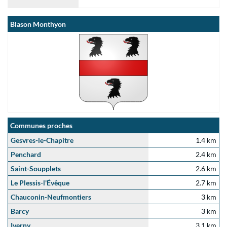
Blason Monthyon
Communes proches
Gesvres-le-Chapitre
1.4 km
Penchard
2.4 km
Saint-Soupplets
2.6 km
Le Plessis-l'Évêque
2.7 km
Chauconin-Neufmontiers
3 km
Barcy
3 km
Iverny
3.1 km