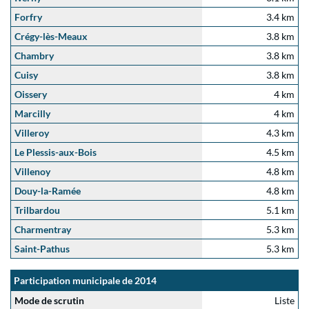
Forfry
3.4 km
Crégy-lès-Meaux
3.8 km
Chambry
3.8 km
Cuisy
3.8 km
Oissery
4 km
Marcilly
4 km
Villeroy
4.3 km
Le Plessis-aux-Bois
4.5 km
Villenoy
4.8 km
Douy-la-Ramée
4.8 km
Trilbardou
5.1 km
Charmentray
5.3 km
Saint-Pathus
5.3 km
Participation municipale de 2014
Mode de scrutin
Liste