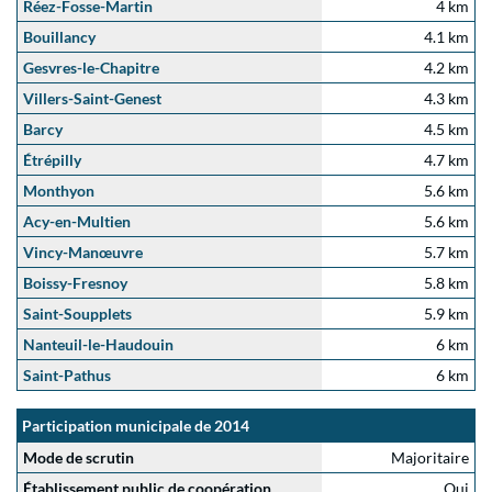
Réez-Fosse-Martin
4 km
Bouillancy
4.1 km
Gesvres-le-Chapitre
4.2 km
Villers-Saint-Genest
4.3 km
Barcy
4.5 km
Étrépilly
4.7 km
Monthyon
5.6 km
Acy-en-Multien
5.6 km
Vincy-Manœuvre
5.7 km
Boissy-Fresnoy
5.8 km
Saint-Soupplets
5.9 km
Nanteuil-le-Haudouin
6 km
Saint-Pathus
6 km
Participation municipale de 2014
Mode de scrutin
Majoritaire
Établissement public de coopération
Oui