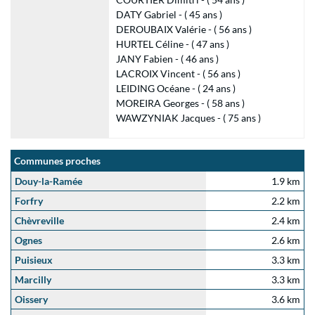
DATY Gabriel - ( 45 ans )
DEROUBAIX Valérie - ( 56 ans )
HURTEL Céline - ( 47 ans )
JANY Fabien - ( 46 ans )
LACROIX Vincent - ( 56 ans )
LEIDING Océane - ( 24 ans )
MOREIRA Georges - ( 58 ans )
WAWZYNIAK Jacques - ( 75 ans )
Communes proches
Douy-la-Ramée
1.9 km
Forfry
2.2 km
Chèvreville
2.4 km
Ognes
2.6 km
Puisieux
3.3 km
Marcilly
3.3 km
Oissery
3.6 km