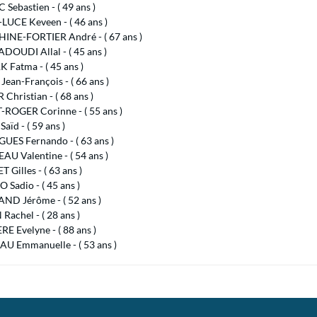
Sebastien - ( 49 ans )
LUCE Keveen - ( 46 ans )
NE-FORTIER André - ( 67 ans )
OUDI Allal - ( 45 ans )
 Fatma - ( 45 ans )
Jean-François - ( 66 ans )
Christian - ( 68 ans )
ROGER Corinne - ( 55 ans )
aïd - ( 59 ans )
UES Fernando - ( 63 ans )
U Valentine - ( 54 ans )
 Gilles - ( 63 ans )
 Sadio - ( 45 ans )
ND Jérôme - ( 52 ans )
achel - ( 28 ans )
RE Evelyne - ( 88 ans )
AU Emmanuelle - ( 53 ans )