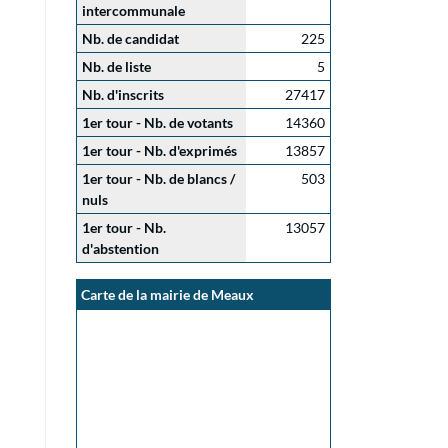
intercommunale
Nb. de candidat
225
Nb. de liste
5
Nb. d'inscrits
27417
1er tour - Nb. de votants
14360
1er tour - Nb. d'exprimés
13857
1er tour - Nb. de blancs /
503
nuls
1er tour - Nb.
13057
d'abstention
Carte de la mairie de Meaux