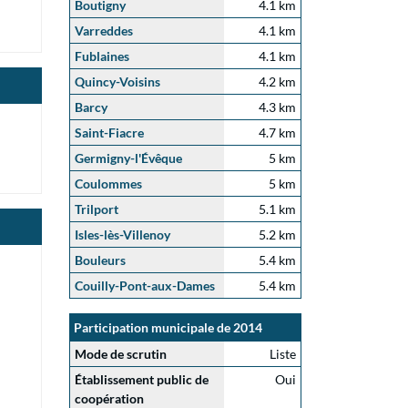
Boutigny
4.1 km
Varreddes
4.1 km
Fublaines
4.1 km
Quincy-Voisins
4.2 km
Barcy
4.3 km
Saint-Fiacre
4.7 km
Germigny-l'Évêque
5 km
Coulommes
5 km
Trilport
5.1 km
Isles-lès-Villenoy
5.2 km
Bouleurs
5.4 km
Couilly-Pont-aux-Dames
5.4 km
Participation municipale de 2014
Mode de scrutin
Liste
Établissement public de
Oui
coopération