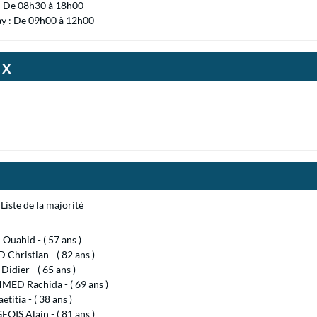
 : De 08h30 à 18h00
ay : De 09h00 à 12h00
ux
Liste de la majorité
Ouahid - ( 57 ans )
Christian - ( 82 ans )
Didier - ( 65 ans )
ED Rachida - ( 69 ans )
titia - ( 38 ans )
IS Alain - ( 81 ans )