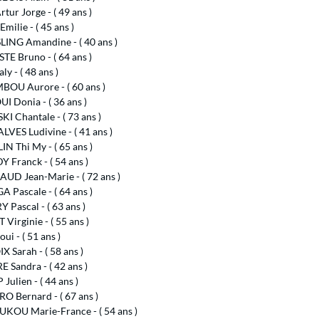
tur Jorge - ( 49 ans )
milie - ( 45 ans )
LING Amandine - ( 40 ans )
TE Bruno - ( 64 ans )
ly - ( 48 ans )
OU Aurore - ( 60 ans )
 Donia - ( 36 ans )
I Chantale - ( 73 ans )
VES Ludivine - ( 41 ans )
N Thi My - ( 65 ans )
 Franck - ( 54 ans )
UD Jean-Marie - ( 72 ans )
 Pascale - ( 64 ans )
Pascal - ( 63 ans )
Virginie - ( 55 ans )
ui - ( 51 ans )
 Sarah - ( 58 ans )
 Sandra - ( 42 ans )
Julien - ( 44 ans )
O Bernard - ( 67 ans )
OU Marie-France - ( 54 ans )