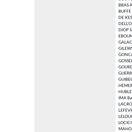
BRAS Ar
BUFFE E
DE KES
DELL'OS
DIOP Sa
EBOUMB
GALAOUI
GILEWSK
GONCAL
GOSSELI
GOURDY
GUERRA
GUIBEGA
HEMERY 
HUBLET 
IMA Bao
LACROIX
LEFEVRE
LELOUP 
LOCICIR
MAHOUK