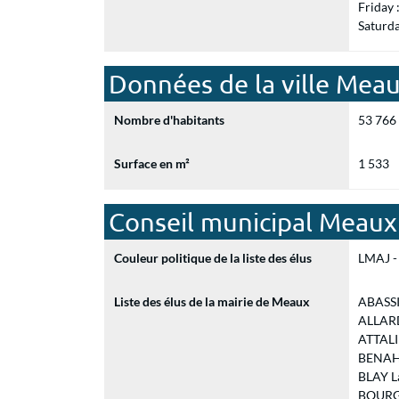
Friday
Saturd
Données de la ville Mea
Nombre d'habitants
53 766
Surface en m²
1 533
Conseil municipal Meaux
Couleur politique de la liste des élus
LMAJ - 
Liste des élus de la mairie de Meaux
ABASSI 
ALLARD 
ATTALI 
BENAHM
BLAY Lae
BOURGEO