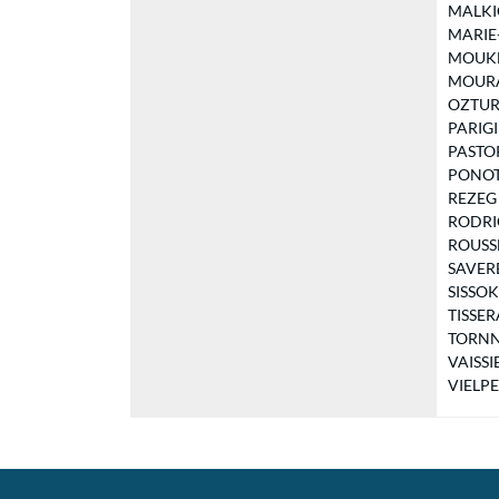
MALKIC 
MARIE-
MOUKHI
MOURAD
OZTURK
PARIGI 
PASTOR 
PONOT-
REZEG S
RODRIG
ROUSSEA
SAVERET
SISSOKO
TISSERA
TORNN R
VAISSIE
VIELPE