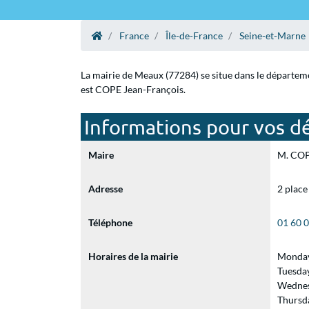
France
Île-de-France
Seine-et-Marne
La mairie de Meaux (77284) se situe dans le départeme
est COPE Jean-François.
Informations pour vos d
Maire
M. COPE
Adresse
2 place
Téléphone
01 60 
Horaires de la mairie
Monday
Tuesda
Wednes
Thursd