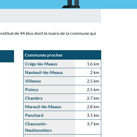
onstitué de 44 élus dont le maire de la commune qui
Communes proches
Crégy-lès-Meaux
1.6 km
Nanteuil-lès-Meaux
2 km
Villenoy
2.5 km
Poincy
2.5 km
Chambry
2.7 km
Mareuil-lès-Meaux
2.8 km
Penchard
3.1 km
Chauconin-
3.7 km
Neufmontiers