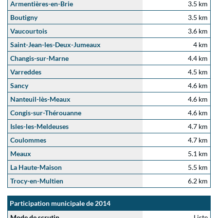
Armentières-en-Brie
3.5 km
Boutigny
3.5 km
Vaucourtois
3.6 km
Saint-Jean-les-Deux-Jumeaux
4 km
Changis-sur-Marne
4.4 km
Varreddes
4.5 km
Sancy
4.6 km
Nanteuil-lès-Meaux
4.6 km
Congis-sur-Thérouanne
4.6 km
Isles-les-Meldeuses
4.7 km
Coulommes
4.7 km
Meaux
5.1 km
La Haute-Maison
5.5 km
Trocy-en-Multien
6.2 km
Participation municipale de 2014
Mode de scrutin
Liste