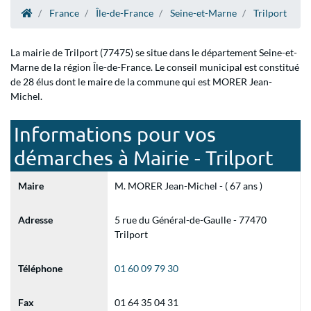
France
Île-de-France
Seine-et-Marne
Trilport
La mairie de Trilport (77475) se situe dans le département Seine-et-
Marne de la région Île-de-France. Le conseil municipal est constitué
de 28 élus dont le maire de la commune qui est MORER Jean-
Michel.
Informations pour vos
démarches à Mairie - Trilport
Maire
M. MORER Jean-Michel - ( 67 ans )
Adresse
5 rue du Général-de-Gaulle - 77470
Trilport
Téléphone
01 60 09 79 30
Fax
01 64 35 04 31