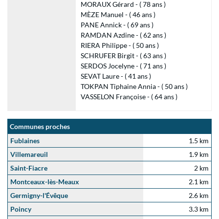
MORAUX Gérard - ( 78 ans )
MÈZE Manuel - ( 46 ans )
PANE Annick - ( 69 ans )
RAMDAN Azdine - ( 62 ans )
RIERA Philippe - ( 50 ans )
SCHRUFER Birgit - ( 63 ans )
SERDOS Jocelyne - ( 71 ans )
SEVAT Laure - ( 41 ans )
TOKPAN Tiphaine Annia - ( 50 ans )
VASSELON Françoise - ( 64 ans )
Communes proches
Fublaines
1.5 km
Villemareuil
1.9 km
Saint-Fiacre
2 km
Montceaux-lès-Meaux
2.1 km
Germigny-l'Évêque
2.6 km
Poincy
3.3 km