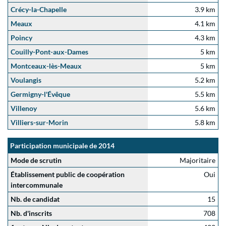
Crécy-la-Chapelle
3.9 km
Meaux
4.1 km
Poincy
4.3 km
Couilly-Pont-aux-Dames
5 km
Montceaux-lès-Meaux
5 km
Voulangis
5.2 km
Germigny-l'Évêque
5.5 km
Villenoy
5.6 km
Villiers-sur-Morin
5.8 km
Participation municipale de 2014
Mode de scrutin
Majoritaire
Établissement public de coopération
Oui
intercommunale
Nb. de candidat
15
Nb. d'inscrits
708