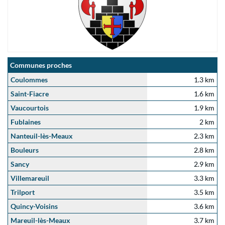
Communes proches
Coulommes
1.3 km
Saint-Fiacre
1.6 km
Vaucourtois
1.9 km
Fublaines
2 km
Nanteuil-lès-Meaux
2.3 km
Bouleurs
2.8 km
Sancy
2.9 km
Villemareuil
3.3 km
Trilport
3.5 km
Quincy-Voisins
3.6 km
Mareuil-lès-Meaux
3.7 km