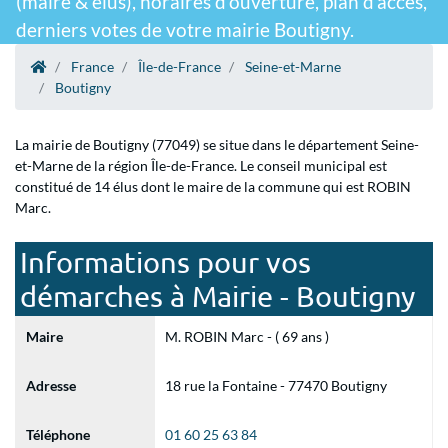
(maire & élus), horaires d'ouverture, plan d'accès,
derniers votes de votre mairie Boutigny.
France
Île-de-France
Seine-et-Marne
Boutigny
La mairie de Boutigny (77049) se situe dans le département Seine-
et-Marne de la région Île-de-France. Le conseil municipal est
constitué de 14 élus dont le maire de la commune qui est ROBIN
Marc.
Informations pour vos
démarches à Mairie - Boutigny
Maire
M. ROBIN Marc - ( 69 ans )
Adresse
18 rue la Fontaine - 77470 Boutigny
Téléphone
01 60 25 63 84