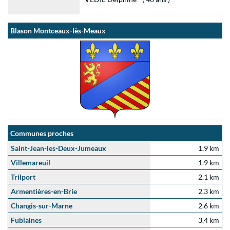
Blason Montceaux-lès-Meaux
Communes proches
Saint-Jean-les-Deux-Jumeaux
1.9 km
Villemareuil
1.9 km
Trilport
2.1 km
Armentières-en-Brie
2.3 km
Changis-sur-Marne
2.6 km
Fublaines
3.4 km