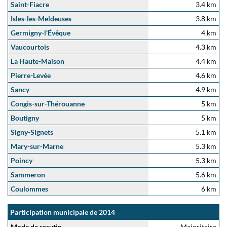
Saint-Fiacre
3.4 km
Isles-les-Meldeuses
3.8 km
Germigny-l'Évêque
4 km
Vaucourtois
4.3 km
La Haute-Maison
4.4 km
Pierre-Levée
4.6 km
Sancy
4.9 km
Congis-sur-Thérouanne
5 km
Boutigny
5 km
Signy-Signets
5.1 km
Mary-sur-Marne
5.3 km
Poincy
5.3 km
Sammeron
5.6 km
Coulommes
6 km
Participation municipale de 2014
Mode de scrutin
Majoritaire