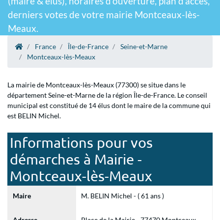
(maire & élus), horaires d'ouverture, plan d'accès,
derniers votes de votre mairie Montceaux-lès-
Meaux.
France
Île-de-France
Seine-et-Marne
Montceaux-lès-Meaux
La mairie de Montceaux-lès-Meaux (77300) se situe dans le
département Seine-et-Marne de la région Île-de-France. Le conseil
municipal est constitué de 14 élus dont le maire de la commune qui
est BELIN Michel.
Informations pour vos
démarches à Mairie -
Montceaux-lès-Meaux
Maire
M. BELIN Michel - ( 61 ans )
Adresse
Place de la Mairie - 77470 Montceaux-