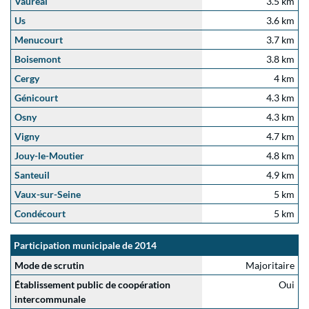
Vauréal
3.5 km
Us
3.6 km
Menucourt
3.7 km
Boisemont
3.8 km
Cergy
4 km
Génicourt
4.3 km
Osny
4.3 km
Vigny
4.7 km
Jouy-le-Moutier
4.8 km
Santeuil
4.9 km
Vaux-sur-Seine
5 km
Condécourt
5 km
Participation municipale de 2014
Mode de scrutin
Majoritaire
Établissement public de coopération
Oui
intercommunale