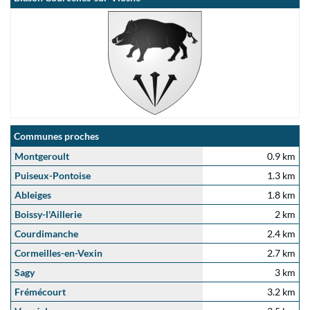
Communes proches
Montgeroult
0.9 km
Puiseux-Pontoise
1.3 km
Ableiges
1.8 km
Boissy-l'Aillerie
2 km
Courdimanche
2.4 km
Cormeilles-en-Vexin
2.7 km
Sagy
3 km
Frémécourt
3.2 km