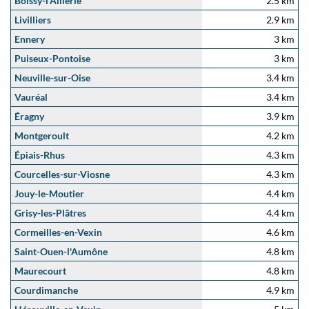
Boissy-l'Aillerie
2.5 km
Livilliers
2.9 km
Ennery
3 km
Puiseux-Pontoise
3 km
Neuville-sur-Oise
3.4 km
Vauréal
3.4 km
Éragny
3.9 km
Montgeroult
4.2 km
Épiais-Rhus
4.3 km
Courcelles-sur-Viosne
4.3 km
Jouy-le-Moutier
4.4 km
Grisy-les-Plâtres
4.4 km
Cormeilles-en-Vexin
4.6 km
Saint-Ouen-l'Aumône
4.8 km
Maurecourt
4.8 km
Courdimanche
4.9 km