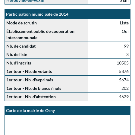
Hérouville-en-Vexin
5 km
Participation municipale de 2014
Mode de scrutin
Liste
Établissement public de coopération
Oui
intercommunale
Nb. de candidat
99
Nb. de liste
3
Nb. d'inscrits
10505
1er tour - Nb. de votants
5876
1er tour - Nb. d'exprimés
5674
1er tour - Nb. de blancs / nuls
202
1er tour - Nb. d'abstention
4629
Carte de la mairie de Osny