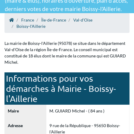
(maire & élus), horaires d'ouverture, plan d'accès,
derniers votes de votre mairie Boissy-l'Aillerie.
France
Île-de-France
Val-d'Oise
Boissy-l'Aillerie
La mairie de Boissy-l'Aillerie (95078) se situe dans le département
Val-d'Oise de la région Île-de-France. Le conseil municipal est
constitué de 18 élus dont le maire de la commune qui est GUIARD
Michel.
Informations pour vos
démarches à Mairie - Boissy-
l'Aillerie
Maire
M. GUIARD Michel - ( 84 ans )
Adresse
9 rue de la République - 95650 Boissy-
l'Aillerie