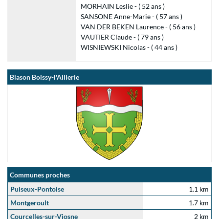
MORHAIN Leslie - ( 52 ans )
SANSONE Anne-Marie - ( 57 ans )
VAN DER BEKEN Laurence - ( 56 ans )
VAUTIER Claude - ( 79 ans )
WISNIEWSKI Nicolas - ( 44 ans )
Blason Boissy-l'Aillerie
Communes proches
Puiseux-Pontoise
1.1 km
Montgeroult
1.7 km
Courcelles-sur-Viosne
2 km