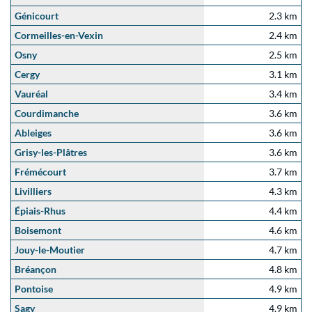
Génicourt
2.3 km
Cormeilles-en-Vexin
2.4 km
Osny
2.5 km
Cergy
3.1 km
Vauréal
3.4 km
Courdimanche
3.6 km
Ableiges
3.6 km
Grisy-les-Plâtres
3.6 km
Frémécourt
3.7 km
Livilliers
4.3 km
Épiais-Rhus
4.4 km
Boisemont
4.6 km
Jouy-le-Moutier
4.7 km
Bréançon
4.8 km
Pontoise
4.9 km
Sagy
4.9 km