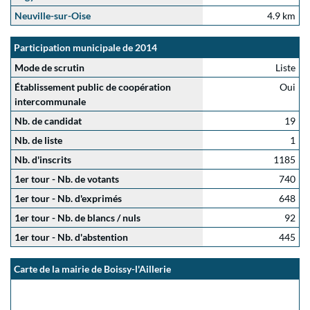
Neuville-sur-Oise
4.9 km
Participation municipale de 2014
Mode de scrutin
Liste
Établissement public de coopération
Oui
intercommunale
Nb. de candidat
19
Nb. de liste
1
Nb. d'inscrits
1185
1er tour - Nb. de votants
740
1er tour - Nb. d'exprimés
648
1er tour - Nb. de blancs / nuls
92
1er tour - Nb. d'abstention
445
Carte de la mairie de Boissy-l'Aillerie