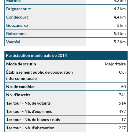
Marines
4.3 km
Brignancourt
4.3 km
Condécourt
4.4 km
Gouzangrez
5 km
Boisemont
5.1 km
Vauréal
5.2 km
Participation municipale de 2014
Mode de scrutin
Majoritaire
Établissement public de coopération
Oui
intercommunale
Nb. de candidat
50
Nb. d'inscrits
741
1er tour - Nb. de votants
514
1er tour - Nb. d'exprimés
497
1er tour - Nb. de blancs / nuls
17
1er tour - Nb. d'abstention
227