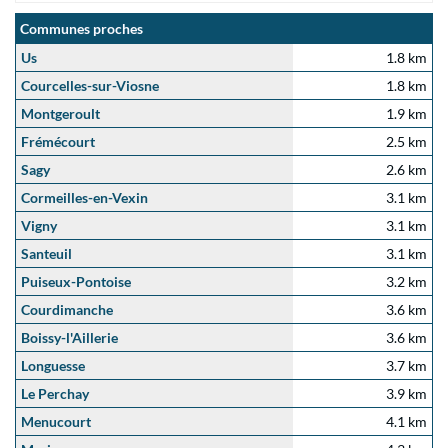
Communes proches
Us
1.8 km
Courcelles-sur-Viosne
1.8 km
Montgeroult
1.9 km
Frémécourt
2.5 km
Sagy
2.6 km
Cormeilles-en-Vexin
3.1 km
Vigny
3.1 km
Santeuil
3.1 km
Puiseux-Pontoise
3.2 km
Courdimanche
3.6 km
Boissy-l'Aillerie
3.6 km
Longuesse
3.7 km
Le Perchay
3.9 km
Menucourt
4.1 km