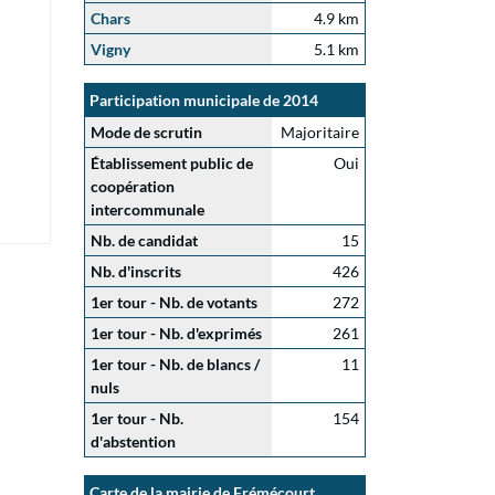
Chars
4.9 km
Vigny
5.1 km
Participation municipale de 2014
Mode de scrutin
Majoritaire
Établissement public de
Oui
coopération
intercommunale
Nb. de candidat
15
Nb. d'inscrits
426
1er tour - Nb. de votants
272
1er tour - Nb. d'exprimés
261
1er tour - Nb. de blancs /
11
nuls
1er tour - Nb.
154
d'abstention
Carte de la mairie de Frémécourt