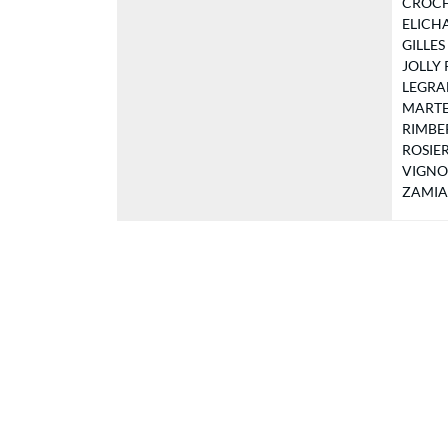
CROCHA
ELICHAB
GILLES 
JOLLY P
LEGRAND
MARTEA
RIMBERT
ROSIER 
VIGNON 
ZAMIA E