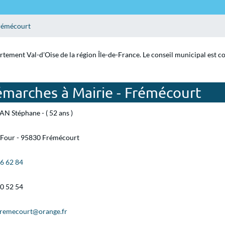
rémécourt
rtement Val-d'Oise de la région Île-de-France. Le conseil municipal est c
émarches à Mairie - Frémécourt
N Stéphane - ( 52 ans )
 Four - 95830 Frémécourt
66 62 84
60 52 54
fremecourt@orange.fr