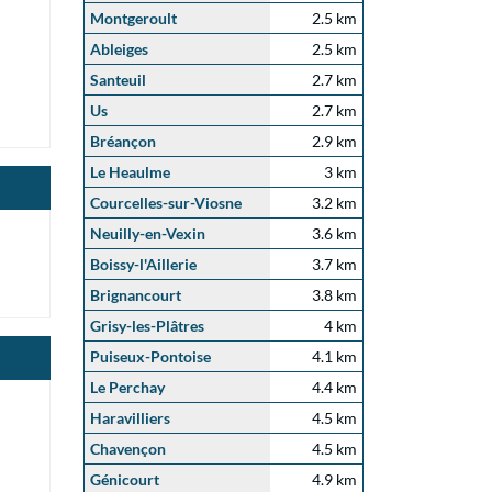
Montgeroult
2.5 km
Ableiges
2.5 km
Santeuil
2.7 km
Us
2.7 km
Bréançon
2.9 km
Le Heaulme
3 km
Courcelles-sur-Viosne
3.2 km
Neuilly-en-Vexin
3.6 km
Boissy-l'Aillerie
3.7 km
Brignancourt
3.8 km
Grisy-les-Plâtres
4 km
Puiseux-Pontoise
4.1 km
Le Perchay
4.4 km
Haravilliers
4.5 km
Chavençon
4.5 km
Génicourt
4.9 km