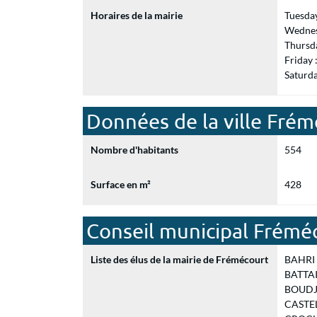
Horaires de la mairie
Tuesda
Wednes
Thursd
Friday
Saturd
Données de la ville Fré
Nombre d'habitants
554
Surface en m²
428
Conseil municipal Frémé
Liste des élus de la mairie de Frémécourt
BAHRI J
BATTAI
BOUDJAL
CASTEL