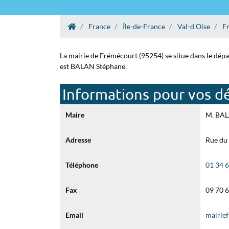
France
Île-de-France
Val-d'Oise
F
La mairie de Frémécourt (95254) se situe dans le dépa
est BALAN Stéphane.
Informations pour vos d
Maire
M. BALA
Adresse
Rue du
Téléphone
01 34 
Fax
09 70 
Email
mairie