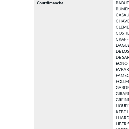
Courdimanche
BABUT N
BUMENN 
CASAUB
CHAVER
CLEMENT
COSTIL 
CRAFFK 
DAGUE D
DE LOS 
DE SARA
EONO M
EVRARD 
FAMECH
FOLLMER
GARDES 
GIRARD 
GREINER
HOUEIX 
KEBE Hu
LHARDY 
LIBER S