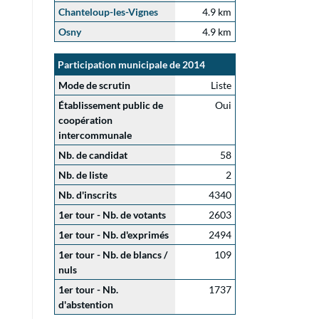
Chanteloup-les-Vignes
4.9 km
Osny
4.9 km
Participation municipale de 2014
Mode de scrutin
Liste
Établissement public de
Oui
coopération
intercommunale
Nb. de candidat
58
Nb. de liste
2
Nb. d'inscrits
4340
1er tour - Nb. de votants
2603
1er tour - Nb. d'exprimés
2494
1er tour - Nb. de blancs /
109
nuls
1er tour - Nb.
1737
d'abstention