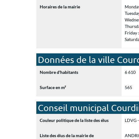
Horaires de la mairie
Monday
Tuesda
Wednes
Thursd
Friday
Saturd
Données de la ville Cou
Nombre d'habitants
6 610
Surface en m²
565
Conseil municipal Cour
Couleur politique de la liste des élus
LDVG - 
Liste des élus de la mairie de
ANDRIOT