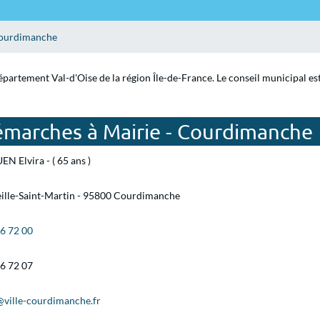
ourdimanche
partement Val-d'Oise de la région Île-de-France. Le conseil municipal es
émarches à Mairie - Courdimanche
EN Elvira - ( 65 ans )
eille-Saint-Martin - 95800 Courdimanche
46 72 00
46 72 07
@ville-courdimanche.fr