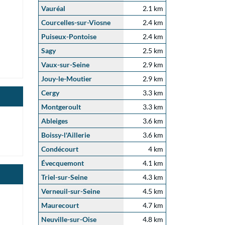
Vauréal
2.1 km
Courcelles-sur-Viosne
2.4 km
Puiseux-Pontoise
2.4 km
Sagy
2.5 km
Vaux-sur-Seine
2.9 km
Jouy-le-Moutier
2.9 km
Cergy
3.3 km
Montgeroult
3.3 km
Ableiges
3.6 km
Boissy-l'Aillerie
3.6 km
Condécourt
4 km
Évecquemont
4.1 km
Triel-sur-Seine
4.3 km
Verneuil-sur-Seine
4.5 km
Maurecourt
4.7 km
Neuville-sur-Oise
4.8 km