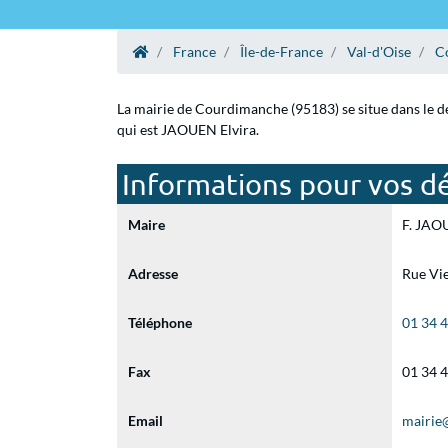
France
Île-de-France
Val-d'Oise
C
La mairie de Courdimanche (95183) se situe dans le dé
qui est JAOUEN Elvira.
Informations pour vos d
Maire
F. JAOU
Adresse
Rue Vi
Téléphone
01 34 
Fax
01 34 
Email
mairie