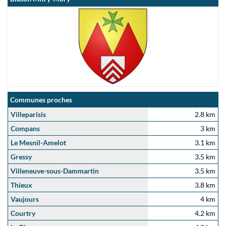
Communes proches
Villeparisis
2.8 km
Compans
3 km
Le Mesnil-Amelot
3.1 km
Gressy
3.5 km
Villeneuve-sous-Dammartin
3.5 km
Thieux
3.8 km
Vaujours
4 km
Courtry
4.2 km