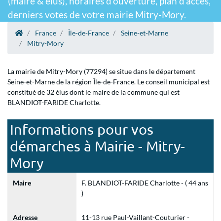
(maire & élus), horaires d'ouverture, plan d'accès,
derniers votes de votre mairie Mitry-Mory.
France
Île-de-France
Seine-et-Marne
Mitry-Mory
La mairie de Mitry-Mory (77294) se situe dans le département
Seine-et-Marne de la région Île-de-France. Le conseil municipal est
constitué de 32 élus dont le maire de la commune qui est
BLANDIOT-FARIDE Charlotte.
Informations pour vos
démarches à Mairie - Mitry-
Mory
Maire
F. BLANDIOT-FARIDE Charlotte - ( 44 ans
)
Adresse
11-13 rue Paul-Vaillant-Couturier -