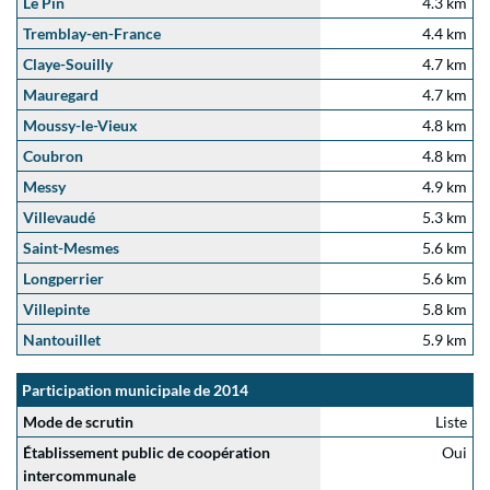
Le Pin
4.3 km
Tremblay-en-France
4.4 km
Claye-Souilly
4.7 km
Mauregard
4.7 km
Moussy-le-Vieux
4.8 km
Coubron
4.8 km
Messy
4.9 km
Villevaudé
5.3 km
Saint-Mesmes
5.6 km
Longperrier
5.6 km
Villepinte
5.8 km
Nantouillet
5.9 km
Participation municipale de 2014
Mode de scrutin
Liste
Établissement public de coopération
Oui
intercommunale