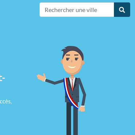
t-
ccès,