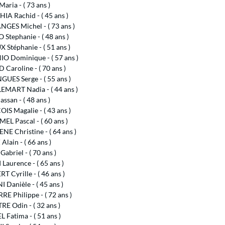
aria - ( 73 ans )
A Rachid - ( 45 ans )
GES Michel - ( 73 ans )
Stephanie - ( 48 ans )
Stéphanie - ( 51 ans )
O Dominique - ( 57 ans )
Caroline - ( 70 ans )
UES Serge - ( 55 ans )
MART Nadia - ( 44 ans )
ssan - ( 48 ans )
S Magalie - ( 43 ans )
L Pascal - ( 60 ans )
E Christine - ( 64 ans )
lain - ( 66 ans )
abriel - ( 70 ans )
Laurence - ( 65 ans )
T Cyrille - ( 46 ans )
Danièle - ( 45 ans )
RE Philippe - ( 72 ans )
E Odin - ( 32 ans )
Fatima - ( 51 ans )