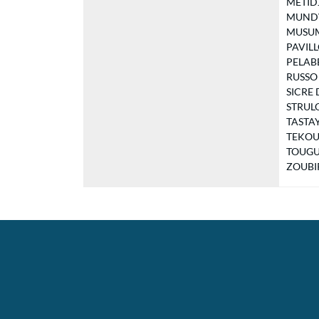
METIDJI
MUNDVIL
MUSUME
PAVILLO
PELABER
RUSSO S
SICRE 
STRULOV
TASTAYR
TEKOUK
TOUGUE
ZOUBIR 