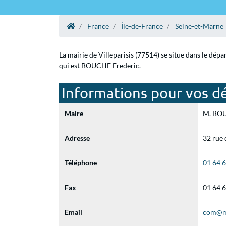
France
Île-de-France
Seine-et-Marne
La mairie de Villeparisis (77514) se situe dans le dé
qui est BOUCHE Frederic.
Informations pour vos dém
Maire
M. BOUC
Adresse
32 rue 
Téléphone
01 64 
Fax
01 64 
Email
com@mai