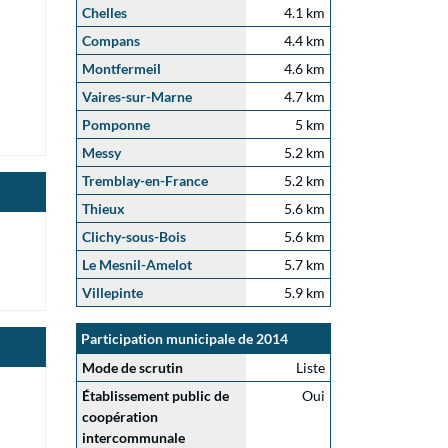
Chelles
4.1 km
Compans
4.4 km
Montfermeil
4.6 km
Vaires-sur-Marne
4.7 km
Pomponne
5 km
Messy
5.2 km
Tremblay-en-France
5.2 km
Thieux
5.6 km
Clichy-sous-Bois
5.6 km
Le Mesnil-Amelot
5.7 km
Villepinte
5.9 km
Participation municipale de 2014
Mode de scrutin
Liste
Établissement public de
Oui
coopération
intercommunale