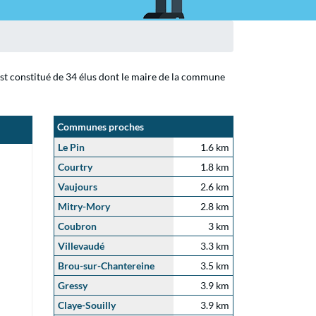
 est constitué de 34 élus dont le maire de la commune
Communes proches
Le Pin
1.6 km
Courtry
1.8 km
Vaujours
2.6 km
Mitry-Mory
2.8 km
Coubron
3 km
Villevaudé
3.3 km
Brou-sur-Chantereine
3.5 km
Gressy
3.9 km
Claye-Souilly
3.9 km