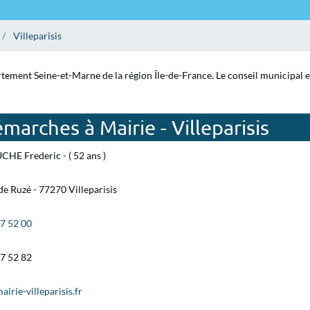
Villeparisis
partement Seine-et-Marne de la région Île-de-France. Le conseil municipal
arches à Mairie - Villeparisis
HE Frederic - ( 52 ans )
de Ruzé - 77270 Villeparisis
67 52 00
67 52 82
rie-villeparisis.fr