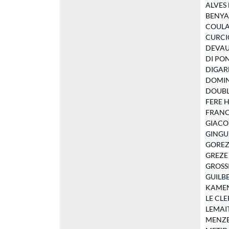
ALVES M
BENYAHI
COULAN
CURCIO 
DEVAUX 
DI PONI
DIGARD 
DOMING
DOUBLE
FERE Ha
FRANCOI
GIACOME
GINGUEN
GOREZ A
GREZE G
GROSSI 
GUILBER
KAMENI 
LE CLER
LEMAITR
MENZEL 