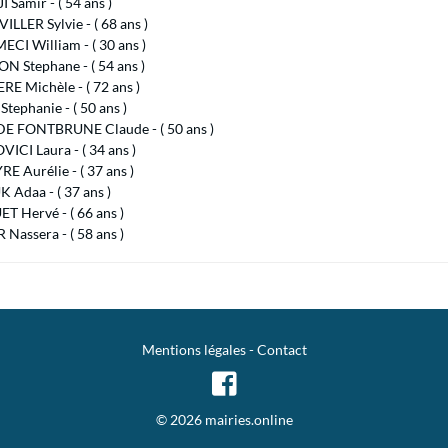
 Samir - ( 54 ans )
LER Sylvie - ( 68 ans )
CI William - ( 30 ans )
N Stephane - ( 54 ans )
E Michèle - ( 72 ans )
tephanie - ( 50 ans )
DE FONTBRUNE Claude - ( 50 ans )
ICI Laura - ( 34 ans )
E Aurélie - ( 37 ans )
 Adaa - ( 37 ans )
T Hervé - ( 66 ans )
Nassera - ( 58 ans )
Mentions légales
-
Contact
© 2026 mairies.online