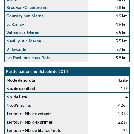
Brou-sur-Chantereine
4.8 km
Gournay-sur-Marne
4.9 km
Le Raincy
4.9 km
Vaires-sur-Marne
5.5 km
Neuilly-sur-Marne
5.5 km
Villevaudé
5.7 km
Les Pavillons-sous-Bois
5.8 km
Participation municipale de 2014
Mode de scrutin
Liste
Nb. de candidat
116
Nb. de liste
4
Nb. d'inscrits
4267
1er tour - Nb. de votants
2313
1er tour - Nb. d'exprimés
2217
1er tour - Nb. de blancs / nuls
96