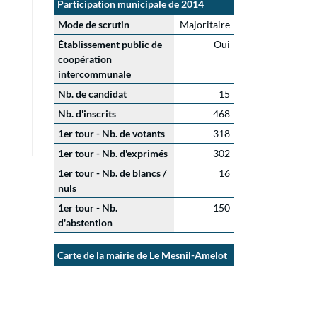
Participation municipale de 2014
Mode de scrutin
Majoritaire
Établissement public de
Oui
coopération
intercommunale
Nb. de candidat
15
Nb. d'inscrits
468
1er tour - Nb. de votants
318
1er tour - Nb. d'exprimés
302
1er tour - Nb. de blancs /
16
nuls
1er tour - Nb.
150
d'abstention
Carte de la mairie de Le Mesnil-Amelot