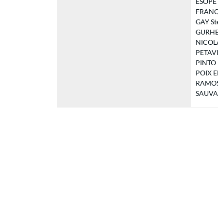
ESOPE G
FRANQU
GAY Sté
GURHEM
NICOLAS
PETAVI 
PINTO 
POIX El
RAMOS V
SAUVAN