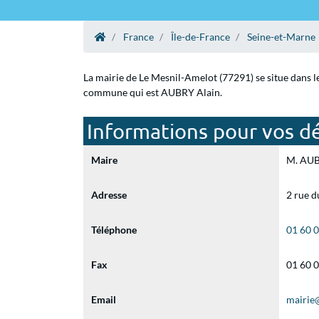
France
Île-de-France
Seine-et-Marne
La mairie de Le Mesnil-Amelot (77291) se situe dans l
commune qui est AUBRY Alain.
Informations pour vos d
Maire
M. AUBR
Adresse
2 rue 
Téléphone
01 60 
Fax
01 60 
Email
mairie