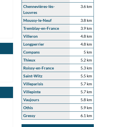
Chennevières-lès-
3.6 km
Louvres
Moussy-le-Neuf
3.8 km
Tremblay-en-France
3.9 km
Villeron
4.8 km
Longperrier
4.8 km
Compans
5 km
Thieux
5.2 km
Roissy-en-France
5.3 km
Saint-Witz
5.5 km
Villeparisis
5.7 km
Villepinte
5.7 km
Vaujours
5.8 km
Othis
5.9 km
Gressy
6.1 km