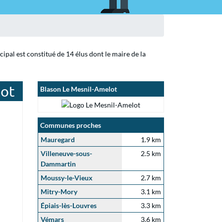
pal est constitué de 14 élus dont le maire de la
lot
Blason Le Mesnil-Amelot
Communes proches
Mauregard
1.9 km
Villeneuve-sous-
2.5 km
Dammartin
Moussy-le-Vieux
2.7 km
Mitry-Mory
3.1 km
Épiais-lès-Louvres
3.3 km
Vémars
3.6 km