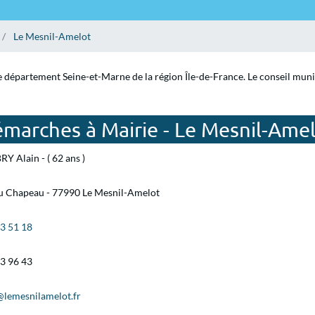
Le Mesnil-Amelot
e département Seine-et-Marne de la région Île-de-France. Le conseil munici
émarches à Mairie - Le Mesnil-Ame
Y Alain - ( 62 ans )
du Chapeau - 77990 Le Mesnil-Amelot
03 51 18
03 96 43
@lemesnilamelot.fr