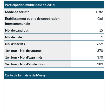
Participation municipale de 2014
Mode de scrutin
Liste
Établissement public de coopération
Oui
intercommunale
Nb. de candidat
15
Nb. de liste
1
Nb. d'inscrits
659
1er tour - Nb. de votants
370
1er tour - Nb. d'exprimés
370
1er tour - Nb. d'abstention
289
Carte de la mairie de Messy