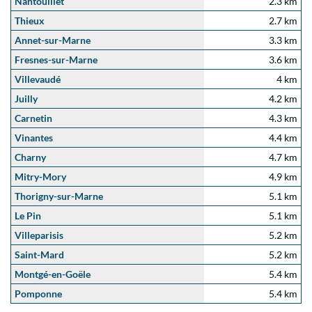
Nantouillet
2.3 km
Thieux
2.7 km
Annet-sur-Marne
3.3 km
Fresnes-sur-Marne
3.6 km
Villevaudé
4 km
Juilly
4.2 km
Carnetin
4.3 km
Vinantes
4.4 km
Charny
4.7 km
Mitry-Mory
4.9 km
Thorigny-sur-Marne
5.1 km
Le Pin
5.1 km
Villeparisis
5.2 km
Saint-Mard
5.2 km
Montgé-en-Goële
5.4 km
Pomponne
5.4 km