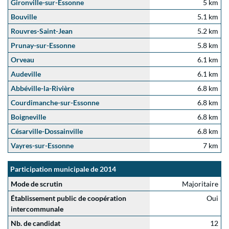
Gironville-sur-Essonne
5 km
Bouville
5.1 km
Rouvres-Saint-Jean
5.2 km
Prunay-sur-Essonne
5.8 km
Orveau
6.1 km
Audeville
6.1 km
Abbéville-la-Rivière
6.8 km
Courdimanche-sur-Essonne
6.8 km
Boigneville
6.8 km
Césarville-Dossainville
6.8 km
Vayres-sur-Essonne
7 km
Participation municipale de 2014
Mode de scrutin
Majoritaire
Établissement public de coopération
Oui
intercommunale
Nb. de candidat
12