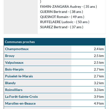
)
FAMIN-ZANGARA Audrey - ( 35 ans )
GUERIN Bertrand - ( 38 ans )
QUESNOT Romain - ( 49 ans )
RUFFELAERE Ludovic - ( 50 ans )
SUAREZ Bertrand - ( 37 ans )
Communes proches
Champmotteux
2.4 km
Brouy
2.5 km
Valpuiseaux
2.5 km
Bois-Herpin
2.7 km
Puiselet-le-Marais
2.7 km
Blandy
3.2 km
Roinvilliers
3.3 km
La Forêt-Sainte-Croix
3.9 km
Marolles-en-Beauce
4.9 km