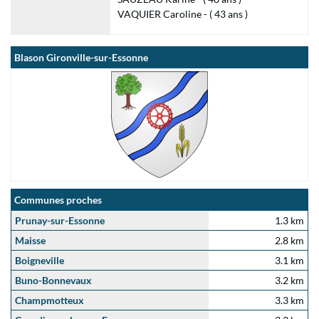
VAQUIER Caroline - ( 43 ans )
Blason Gironville-sur-Essonne
Communes proches
Prunay-sur-Essonne
1.3 km
Maisse
2.8 km
Boigneville
3.1 km
Buno-Bonnevaux
3.2 km
Champmotteux
3.3 km