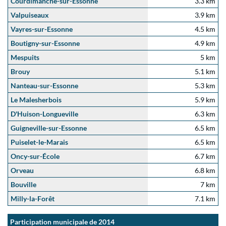
Courdimanche-sur-Essonne
3.3 km
Valpuiseaux
3.9 km
Vayres-sur-Essonne
4.5 km
Boutigny-sur-Essonne
4.9 km
Mespuits
5 km
Brouy
5.1 km
Nanteau-sur-Essonne
5.3 km
Le Malesherbois
5.9 km
D'Huison-Longueville
6.3 km
Guigneville-sur-Essonne
6.5 km
Puiselet-le-Marais
6.5 km
Oncy-sur-École
6.7 km
Orveau
6.8 km
Bouville
7 km
Milly-la-Forêt
7.1 km
Participation municipale de 2014