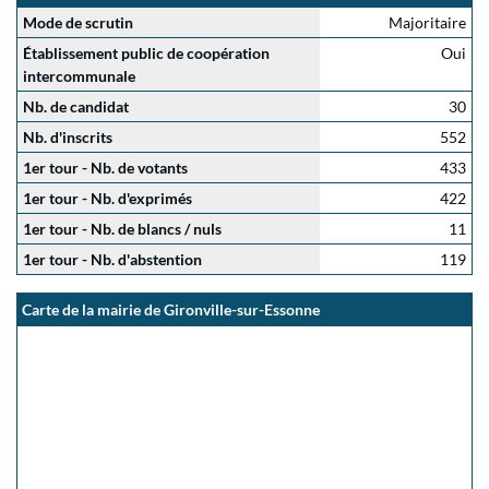
Mode de scrutin
Majoritaire
Établissement public de coopération
Oui
intercommunale
Nb. de candidat
30
Nb. d'inscrits
552
1er tour - Nb. de votants
433
1er tour - Nb. d'exprimés
422
1er tour - Nb. de blancs / nuls
11
1er tour - Nb. d'abstention
119
Carte de la mairie de Gironville-sur-Essonne