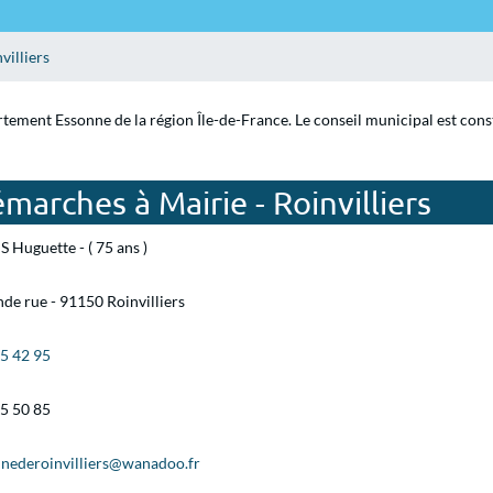
villiers
artement Essonne de la région Île-de-France. Le conseil municipal est con
marches à Mairie - Roinvilliers
S Huguette - ( 75 ans )
de rue - 91150 Roinvilliers
95 42 95
95 50 85
ederoinvilliers@wanadoo.fr