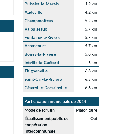
Puiselet-le-Marais
4.2 km
Audeville
4.2 km
Champmotteux
5.2 km
Valpuiseaux
5.7 km
Fontaine-la-Rivière
5.7 km
Arrancourt
5.7 km
Boissy-la-Rivière
5.8 km
Intville-la-Guétard
6 km
Thignonville
6.3 km
Saint-Cyr-la-Rivière
6.5 km
Césarville-Dossainville
6.6 km
Participation municipale de 2014
Mode de scrutin
Majoritaire
Établissement public de
Oui
coopération
intercommunale