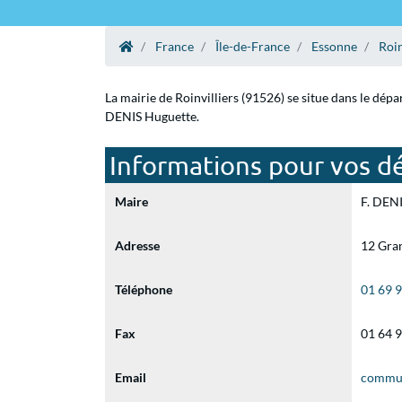
France
Île-de-France
Essonne
Roin
La mairie de Roinvilliers (91526) se situe dans le dép
DENIS Huguette.
Informations pour vos dé
Maire
F. DENI
Adresse
12 Gran
Téléphone
01 69 
Fax
01 64 
Email
commun