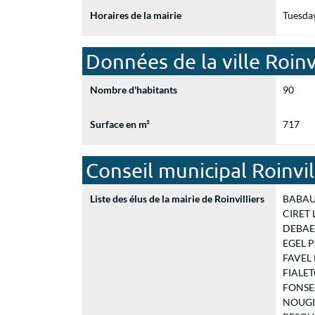
Horaires de la mairie
Tuesda
Données de la ville Roinvi
Nombre d'habitants
90
Surface en m²
717
Conseil municipal Roinvil
Liste des élus de la mairie de Roinvilliers
BABAULT
CIRET L
DEBAEC
EGEL Pa
FAVEL P
FIALETO
FONSECA
NOUGIE