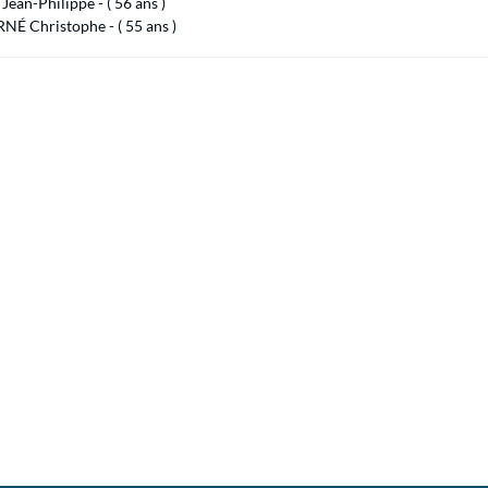
ean-Philippe - ( 56 ans )
É Christophe - ( 55 ans )