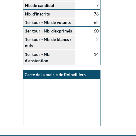
Nb. de candidat
7
Nb. d'inscrits
76
1er tour - Nb. de votants
62
1er tour - Nb. d'exprimés
60
1er tour - Nb. de blancs /
2
nuls
1er tour - Nb.
14
d'abstention
Carte de la mairie de Roinvilliers