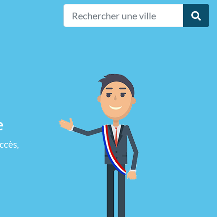
e
ccès,