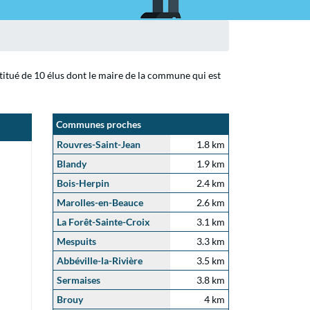
stitué de 10 élus dont le maire de la commune qui est
Communes proches
Rouvres-Saint-Jean
1.8 km
Blandy
1.9 km
Bois-Herpin
2.4 km
Marolles-en-Beauce
2.6 km
La Forêt-Sainte-Croix
3.1 km
Mespuits
3.3 km
Abbéville-la-Rivière
3.5 km
Sermaises
3.8 km
Brouy
4 km