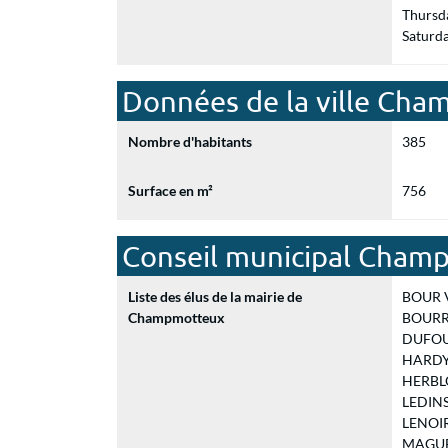
Thursd
Saturd
Données de la ville Ch
Nombre d'habitants
385
Surface en m²
756
Conseil municipal Cham
Liste des élus de la mairie de
BOUR Va
Champmotteux
BOURRE
DUFOUR 
HARDY A
HERBLO
LEDINSK
LENOIR 
MAGUER 