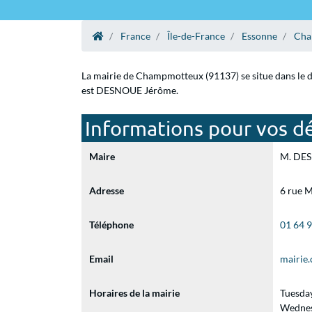
France
Île-de-France
Essonne
Cha
La mairie de Champmotteux (91137) se situe dans le d
est DESNOUE Jérôme.
Informations pour vos 
Maire
M. DES
Adresse
6 rue 
Téléphone
01 64 
Email
mairie
Horaires de la mairie
Tuesda
Wednes