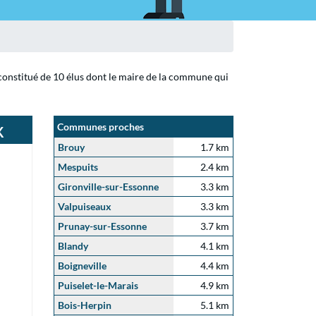
constitué de 10 élus dont le maire de la commune qui
x
Communes proches
Brouy
1.7 km
Mespuits
2.4 km
Gironville-sur-Essonne
3.3 km
Valpuiseaux
3.3 km
Prunay-sur-Essonne
3.7 km
Blandy
4.1 km
Boigneville
4.4 km
Puiselet-le-Marais
4.9 km
Bois-Herpin
5.1 km