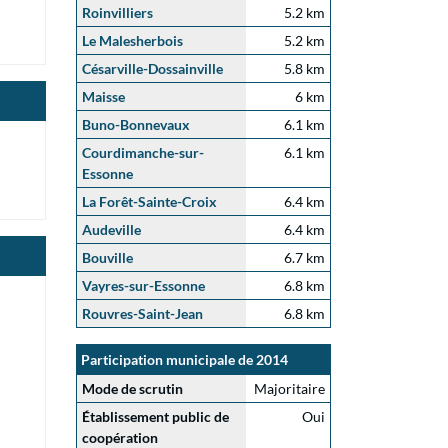
Roinvilliers
5.2 km
Le Malesherbois
5.2 km
Césarville-Dossainville
5.8 km
Maisse
6 km
Buno-Bonnevaux
6.1 km
Courdimanche-sur-
6.1 km
Essonne
La Forêt-Sainte-Croix
6.4 km
Audeville
6.4 km
Bouville
6.7 km
Vayres-sur-Essonne
6.8 km
Rouvres-Saint-Jean
6.8 km
Participation municipale de 2014
Mode de scrutin
Majoritaire
Établissement public de
Oui
coopération