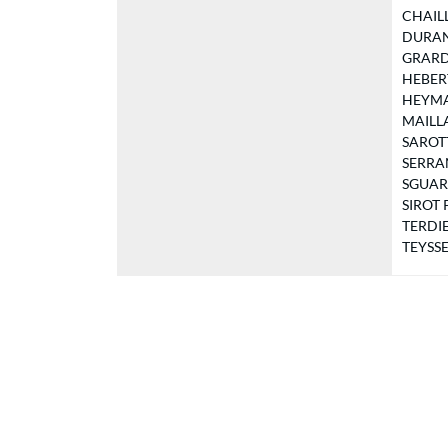
CHAILL
DURAND
GRARD J
HEBERT 
HEYMAN
MAILLAR
SAROTTE
SERRANO
SGUARIO
SIROT P
TERDIEU
TEYSSE