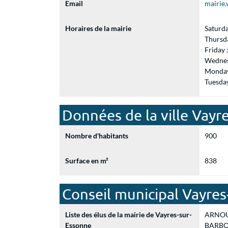
Email
mairie
Horaires de la mairie
Saturd
Thursd
Friday
Wednes
Monday
Tuesda
Données de la ville Vayr
Nombre d'habitants
900
Surface en m²
838
Conseil municipal Vayre
Liste des élus de la mairie de Vayres-sur-
ARNOUL
Essonne
BARBOT 