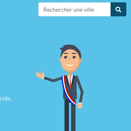
,
ccès,