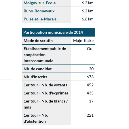
Moigny-sur-École
6.2 km
Buno-Bonnevaux
6.2 km
Puiselet-le-Marais
6.6 km
Participation municipale de 2014
Mode de scrutin
Majoritaire
Établissement public de
Oui
coopération
intercommunale
Nb. de candidat
20
Nb. d'inscrits
673
1er tour - Nb. de votants
452
1er tour - Nb. d'exprimés
435
1er tour - Nb. de blancs /
17
nuls
1er tour - Nb.
221
d'abstention