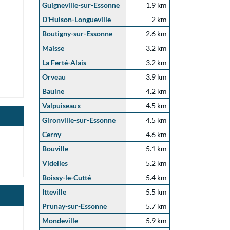
Guigneville-sur-Essonne
1.9 km
D'Huison-Longueville
2 km
Boutigny-sur-Essonne
2.6 km
Maisse
3.2 km
La Ferté-Alais
3.2 km
Orveau
3.9 km
Baulne
4.2 km
Valpuiseaux
4.5 km
Gironville-sur-Essonne
4.5 km
Cerny
4.6 km
Bouville
5.1 km
Videlles
5.2 km
Boissy-le-Cutté
5.4 km
Itteville
5.5 km
Prunay-sur-Essonne
5.7 km
Mondeville
5.9 km