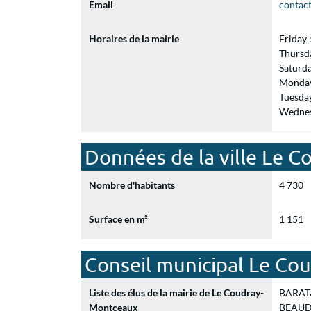
Email
contac
Horaires de la mairie
Friday
Thursd
Saturd
Monday
Tuesda
Wednes
Données de la ville Le 
Nombre d'habitants
4 730
Surface en m²
1 151
Conseil municipal Le C
Liste des élus de la mairie de Le Coudray-
BARATAU
Montceaux
BEAUDET