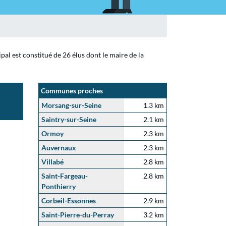
al est constitué de 26 élus dont le maire de la
Communes proches
Morsang-sur-Seine
1.3 km
Saintry-sur-Seine
2.1 km
Ormoy
2.3 km
Auvernaux
2.3 km
Villabé
2.8 km
Saint-Fargeau-
2.8 km
Ponthierry
Corbeil-Essonnes
2.9 km
Saint-Pierre-du-Perray
3.2 km