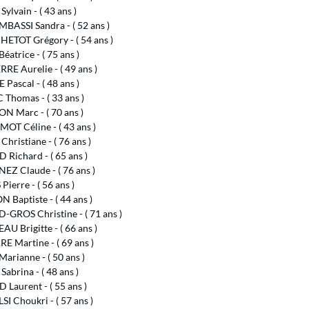
ylvain - ( 43 ans )
MBASSI Sandra - ( 52 ans )
ETOT Grégory - ( 54 ans )
atrice - ( 75 ans )
RE Aurelie - ( 49 ans )
Pascal - ( 48 ans )
Thomas - ( 33 ans )
N Marc - ( 70 ans )
OT Céline - ( 43 ans )
hristiane - ( 76 ans )
Richard - ( 65 ans )
EZ Claude - ( 76 ans )
ierre - ( 56 ans )
 Baptiste - ( 44 ans )
-GROS Christine - ( 71 ans )
U Brigitte - ( 66 ans )
 Martine - ( 69 ans )
arianne - ( 50 ans )
Sabrina - ( 48 ans )
Laurent - ( 55 ans )
I Choukri - ( 57 ans )