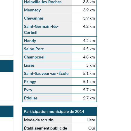
Nainville-les-Roches
3.8 km
Mennecy
3.9 km
Chevannes
3.9 km
Saint-Germain-lès-
4.2 km
Corbeil
Nandy
4.2 km
Seine-Port
4.5 km
Champcueil
4.8 km
Lisses
5 km
Saint-Sauveur-sur-École
5.1 km
Pringy
5.1 km
Évry
5.7 km
Étiolles
5.7 km
Participation municipale de 2014
Mode de scrutin
Liste
Établissement public de
Oui