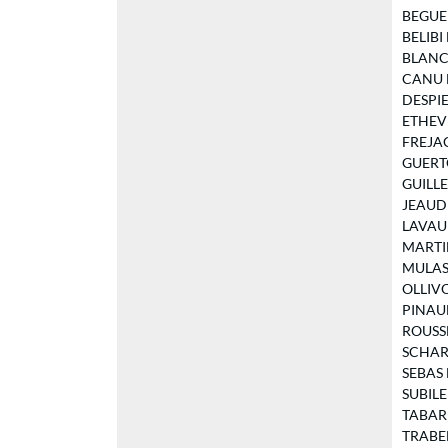
BEGUE S
BELIBI 
BLANCH
CANU Bé
DESPIER
ETHEVE 
FREJAC 
GUERTO
GUILLEM
JEAUD C
LAVAUD 
MARTIN
MULAS P
OLLIVON
PINAUD
ROUSSEA
SCHARRE
SEBAS M
SUBILE 
TABARD 
TRABELS