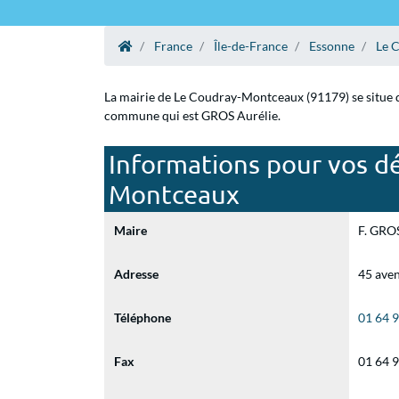
France
Île-de-France
Essonne
Le 
La mairie de Le Coudray-Montceaux (91179) se situe da
commune qui est GROS Aurélie.
Informations pour vos dé
Montceaux
Maire
F. GROS
Adresse
45 ave
Téléphone
01 64 
Fax
01 64 