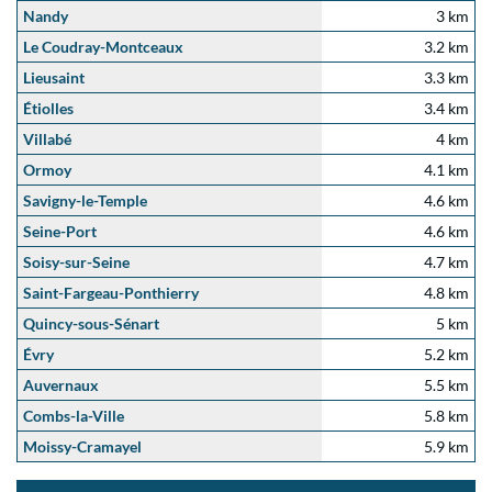
Nandy
3 km
Le Coudray-Montceaux
3.2 km
Lieusaint
3.3 km
Étiolles
3.4 km
Villabé
4 km
Ormoy
4.1 km
Savigny-le-Temple
4.6 km
Seine-Port
4.6 km
Soisy-sur-Seine
4.7 km
Saint-Fargeau-Ponthierry
4.8 km
Quincy-sous-Sénart
5 km
Évry
5.2 km
Auvernaux
5.5 km
Combs-la-Ville
5.8 km
Moissy-Cramayel
5.9 km