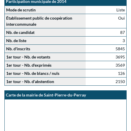
Participation municipale de 2014
Mode de scrutin
Liste
Établissement public de coopération
Oui
intercommunale
Nb. de candidat
87
Nb. de liste
3
Nb. d'inscrits
5845
1er tour - Nb. de votants
3695
1er tour - Nb. d'exprimés
3569
1er tour - Nb. de blancs / nuls
126
1er tour - Nb. d'abstention
2150
Carte de la mairie de Saint-Pierre-du-Perray